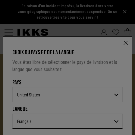
En raison d'un incident imprévu, la livraison dans votre
zone géographique est momentanément suspendue. On se
retrouve très vite pour vous servir !
CHOIX DU PAYS ET DE LA LANGUE
Vous êtes libre de sélectionner le pays de livraison et la
langue que vous souhaitez.
PAYS
United States
I.CODE TIRE SA RÉVÉRENCE :
LANGUE
UNE NOUVELLE PAGE S'ÉCRIT AVEC IKKS
C'est la fin d'une aventure : le site I.Code ferme
Français
définitivement.
Mais l'audace, la créativité
et le caractère affirmé qui ont fait la signature