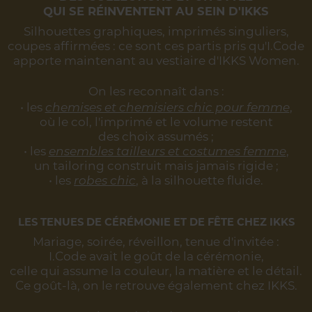
QUI SE RÉINVENTENT AU SEIN D'IKKS
Silhouettes graphiques, imprimés singuliers,
coupes affirmées :
ce sont ces partis pris qu'I.Code
apporte maintenant au vestiaire d'IKKS Women.
On les reconnaît dans :
• les
chemises et chemisiers chic pour femme
,
où le col, l'imprimé et le volume restent
des choix assumés ;
• les
ensembles tailleurs et costumes femme
,
un tailoring construit mais jamais rigide ;
• les
robes chic
, à la silhouette fluide.
LES TENUES DE CÉRÉMONIE ET DE FÊTE CHEZ IKKS
Mariage, soirée, réveillon, tenue d'invitée :
I.Code avait le goût de la cérémonie,
celle qui assume la couleur, la matière et le détail.
Ce goût-là, on le retrouve également chez IKKS.