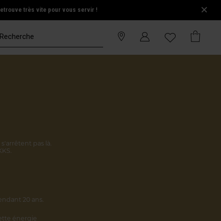
trouve très vite pour vous servir !
s'arrêtent pas là.
KKS.
endant 20 ans.
cette énergie