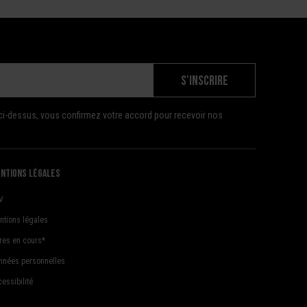
S'INSCRIRE
ci-dessus, vous confirmez votre accord pour recevoir nos
ntions légales
V
ntions légales
fres en cours*
nnées personnelles
essibilité