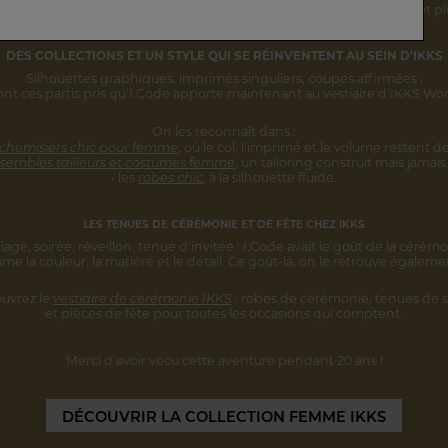
rsonnalité s'inscrivent désormais
dans une vision IKKS plus globale
et pl
DES COLLECTIONS ET UN STYLE
QUI SE RÉINVENTENT AU SEIN D'IKKS
Silhouettes graphiques, imprimés singuliers,
coupes affirmées :
ont ces partis pris qu'I.Code apporte maintenant au vestiaire d'IKKS W
On les reconnaît dans :
 chemisiers chic pour femme
,
où le col, l'imprimé et le volume restent
de
sembles tailleurs et costumes femme
,
un tailoring construit mais jamais 
• les
robes chic
, à la silhouette fluide.
LES TENUES DE CÉRÉMONIE ET DE FÊTE CHEZ IKKS
iage, soirée, réveillon, tenue d'invitée :
I.Code avait le goût de la cérémo
ume la couleur, la matière et le détail.
Ce goût-là, on le retrouve égaleme
uvrez le
vestiaire de cérémonie IKKS
:
robes de cérémonie, tenues de s
et pièces
de fête pour toutes les occasions qui comptent.
Merci d’avoir vécu cette aventure
pendant 20 ans !
DÉCOUVRIR
LA COLLECTION FEMME IKKS