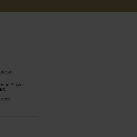
nexion
,
rique “Suivre
KKS
.
s.com
.