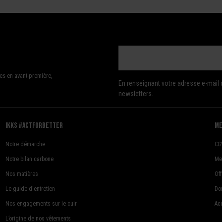
es en avant-première,
En renseignant votre adresse e-mail 
newsletters.
Ikks #actforbetter
me
Notre démarche
CG
Notre bilan carbone
Me
Nos matières
Of
Le guide d'entretien
Do
Nos engagements sur le cuir
Acc
L’origine de nos vêtements