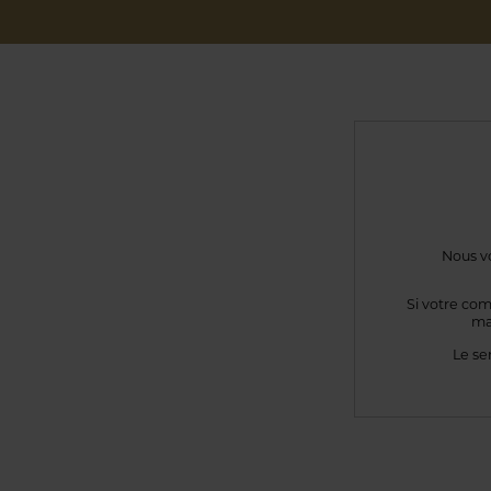
Nous vo
Si votre com
ma
Le se