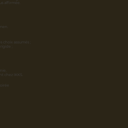
us affirmée.
omen.
s choix assumés ;
rigide ;
nie,
nt chez IKKS.
oirée