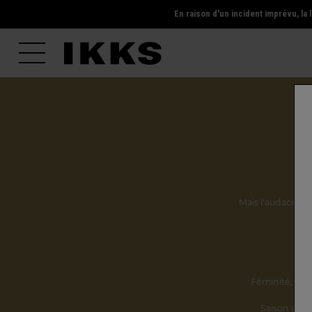
En raison d'un incident imprévu, l
Mais l'audace, la 
Ils
Féminité,
incl
Saison après