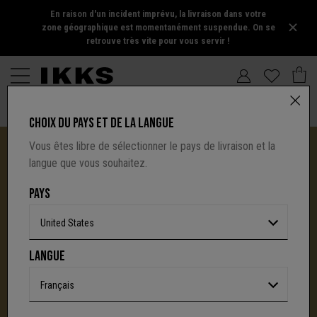
En raison d'un incident imprévu, la livraison dans votre
zone géographique est momentanément suspendue. On se
retrouve très vite pour vous servir !
CHOIX DU PAYS ET DE LA LANGUE
Vous êtes libre de sélectionner le pays de livraison et la
langue que vous souhaitez.
PAYS
United States
I.CODE TIRE SA RÉVÉRENCE :
LANGUE
UNE NOUVELLE PAGE S'ÉCRIT AVEC IKKS
C'est la fin d'une aventure : le site I.Code ferme
Français
définitivement.
Mais l'audace, la créativité
et le caractère affirmé qui ont fait la signature