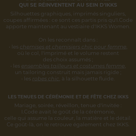
QUI SE RÉINVENTENT AU SEIN D'IKKS
Silhouettes graphiques, imprimés singuliers,
coupes affirmées :
ce sont ces partis pris qu'I.Code
apporte maintenant au vestiaire d'IKKS Women.
On les reconnaît dans :
• les
chemises et chemisiers chic pour femme
,
où le col, l'imprimé et le volume restent
des choix assumés ;
• les
ensembles tailleurs et costumes femme
,
un tailoring construit mais jamais rigide ;
• les
robes chic
, à la silhouette fluide.
LES TENUES DE CÉRÉMONIE ET DE FÊTE CHEZ IKKS
Mariage, soirée, réveillon, tenue d'invitée :
I.Code avait le goût de la cérémonie,
celle qui assume la couleur, la matière et le détail.
Ce goût-là, on le retrouve également chez IKKS.