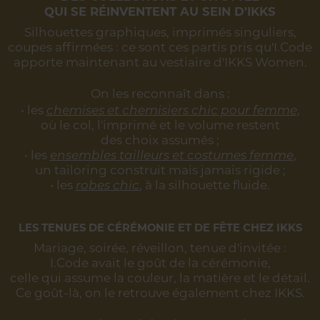
QUI SE RÉINVENTENT AU SEIN D'IKKS
Silhouettes graphiques, imprimés singuliers,
coupes affirmées :
ce sont ces partis pris qu'I.Code
apporte maintenant au vestiaire d'IKKS Women.
On les reconnaît dans :
• les
chemises et chemisiers chic pour femme
,
où le col, l'imprimé et le volume restent
des choix assumés ;
• les
ensembles tailleurs et costumes femme
,
un tailoring construit mais jamais rigide ;
• les
robes chic
, à la silhouette fluide.
LES TENUES DE CÉRÉMONIE ET DE FÊTE CHEZ IKKS
Mariage, soirée, réveillon, tenue d'invitée :
I.Code avait le goût de la cérémonie,
celle qui assume la couleur, la matière et le détail.
Ce goût-là, on le retrouve également chez IKKS.