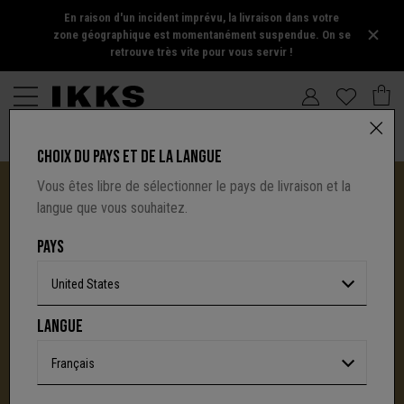
En raison d'un incident imprévu, la livraison dans votre
zone géographique est momentanément suspendue. On se
retrouve très vite pour vous servir !
CHOIX DU PAYS ET DE LA LANGUE
Vous êtes libre de sélectionner le pays de livraison et la
langue que vous souhaitez.
PAYS
United States
I.CODE TIRE SA RÉVÉRENCE :
LANGUE
UNE NOUVELLE PAGE S'ÉCRIT AVEC IKKS
C'est la fin d'une aventure : le site I.Code ferme
Français
définitivement.
Mais l'audace, la créativité
et le caractère affirmé qui ont fait la signature