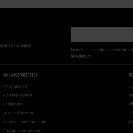
es en avant-première,
En renseignant votre adresse e-mail 
newsletters.
Ikks #actforbetter
me
Notre démarche
CG
Notre bilan carbone
Me
Nos matières
Of
Le guide d'entretien
Do
Nos engagements sur le cuir
Acc
L’origine de nos vêtements