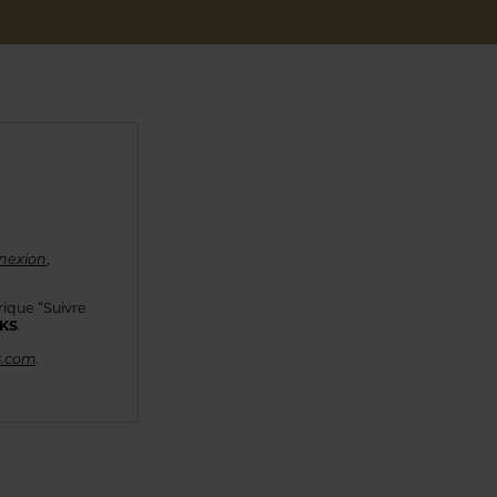
nexion
,
rique “Suivre
KKS
.
s.com
.