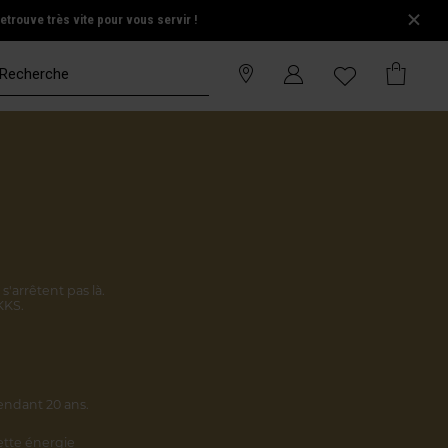
trouve très vite pour vous servir !
s'arrêtent pas là.
KKS.
endant 20 ans.
cette énergie