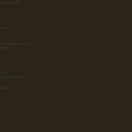
us affirmée.
omen.
s choix assumés ;
rigide ;
nie,
nt chez IKKS.
oirée