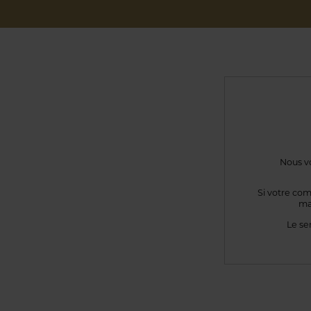
Nous vo
Si votre com
ma
Le se