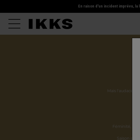
En raison d'un incident imprévu, l
Mais l'audace, la 
Ils
Féminité,
incl
Saison après