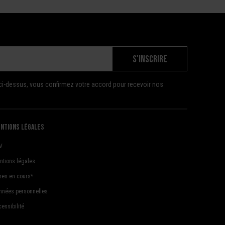
S'INSCRIRE
ci-dessus, vous confirmez votre accord pour recevoir nos
ntions légales
V
ntions légales
fres en cours*
nnées personnelles
essibilité