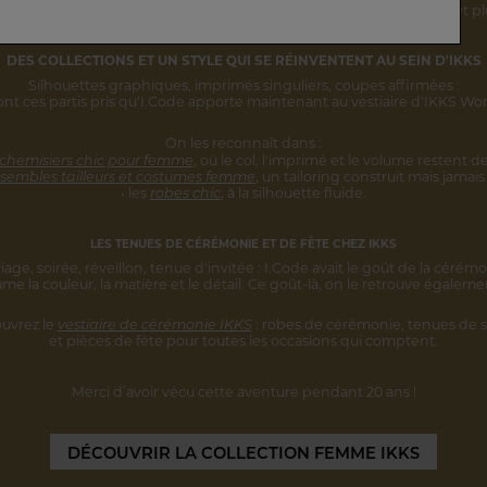
rsonnalité s'inscrivent désormais
dans une vision IKKS plus globale
et pl
DES COLLECTIONS ET UN STYLE
QUI SE RÉINVENTENT AU SEIN D'IKKS
Silhouettes graphiques, imprimés singuliers,
coupes affirmées :
ont ces partis pris qu'I.Code apporte maintenant au vestiaire d'IKKS W
On les reconnaît dans :
 chemisiers chic pour femme
,
où le col, l'imprimé et le volume restent
de
sembles tailleurs et costumes femme
,
un tailoring construit mais jamais 
• les
robes chic
, à la silhouette fluide.
LES TENUES DE CÉRÉMONIE ET DE FÊTE CHEZ IKKS
iage, soirée, réveillon, tenue d'invitée :
I.Code avait le goût de la cérémo
ume la couleur, la matière et le détail.
Ce goût-là, on le retrouve égaleme
uvrez le
vestiaire de cérémonie IKKS
:
robes de cérémonie, tenues de s
et pièces
de fête pour toutes les occasions qui comptent.
Merci d’avoir vécu cette aventure
pendant 20 ans !
DÉCOUVRIR
LA COLLECTION FEMME IKKS