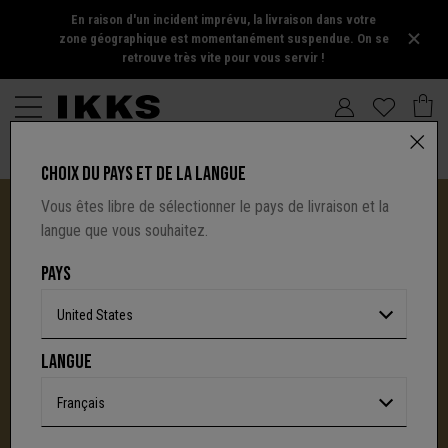
En raison d'un incident imprévu, la livraison dans votre
zone géographique est momentanément suspendue. On se
retrouve très vite pour vous servir !
CHOIX DU PAYS ET DE LA LANGUE
Vous êtes libre de sélectionner le pays de livraison et la
langue que vous souhaitez.
PAYS
United States
I.CODE TIRE SA RÉVÉRENCE :
LANGUE
UNE NOUVELLE PAGE S'ÉCRIT AVEC IKKS
C'est la fin d'une aventure : le site I.Code ferme
Français
définitivement.
Mais l'audace, la créativité
et le caractère affirmé qui ont fait la signature