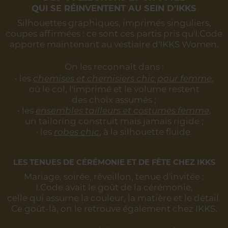
QUI SE RÉINVENTENT AU SEIN D'IKKS
Silhouettes graphiques, imprimés singuliers,
coupes affirmées :
ce sont ces partis pris qu'I.Code
apporte maintenant au vestiaire d'IKKS Women.
On les reconnaît dans :
• les
chemises et chemisiers chic pour femme
,
où le col, l'imprimé et le volume restent
des choix assumés ;
• les
ensembles tailleurs et costumes femme
,
un tailoring construit mais jamais rigide ;
• les
robes chic
, à la silhouette fluide.
LES TENUES DE CÉRÉMONIE ET DE FÊTE CHEZ IKKS
Mariage, soirée, réveillon, tenue d'invitée :
I.Code avait le goût de la cérémonie,
celle qui assume la couleur, la matière et le détail.
Ce goût-là, on le retrouve également chez IKKS.