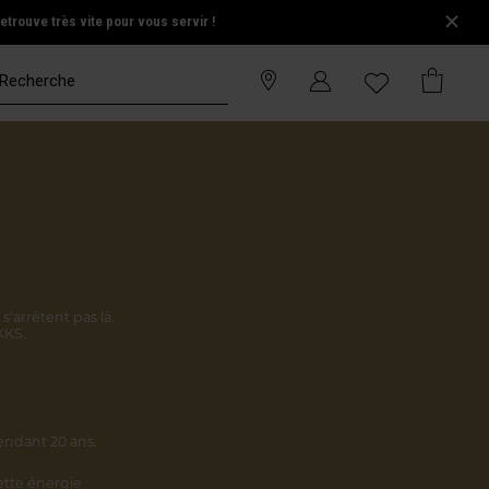
trouve très vite pour vous servir !
s'arrêtent pas là.
KKS.
endant 20 ans.
cette énergie