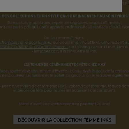
rsonnalité s'inscrivent désormais
dans une vision IKKS plus globale
et pl
DES COLLECTIONS ET UN STYLE
QUI SE RÉINVENTENT AU SEIN D'IKKS
Silhouettes graphiques, imprimés singuliers,
coupes affirmées :
ont ces partis pris qu'I.Code apporte maintenant au vestiaire d'IKKS W
On les reconnaît dans :
 chemisiers chic pour femme
,
où le col, l'imprimé et le volume restent
de
sembles tailleurs et costumes femme
,
un tailoring construit mais jamais 
• les
robes chic
, à la silhouette fluide.
LES TENUES DE CÉRÉMONIE ET DE FÊTE CHEZ IKKS
iage, soirée, réveillon, tenue d'invitée :
I.Code avait le goût de la cérémo
ume la couleur, la matière et le détail.
Ce goût-là, on le retrouve égaleme
uvrez le
vestiaire de cérémonie IKKS
:
robes de cérémonie, tenues de s
et pièces
de fête pour toutes les occasions qui comptent.
Merci d’avoir vécu cette aventure
pendant 20 ans !
DÉCOUVRIR
LA COLLECTION FEMME IKKS