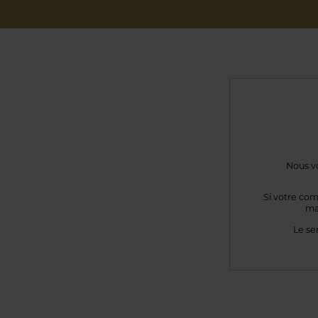
Nous vo
Si votre com
ma
Le se