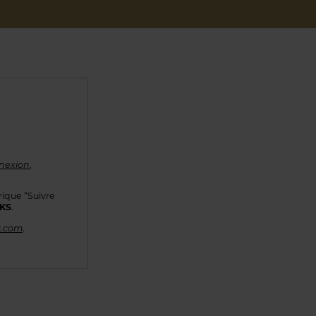
nexion
,
rique “Suivre
KKS
.
s.com
.