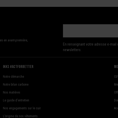
es en avant-première,
En renseignant votre adresse e-mail 
newsletters.
Ikks #actforbetter
me
Notre démarche
CG
Notre bilan carbone
Me
Nos matières
Of
Le guide d'entretien
Do
Nos engagements sur le cuir
Acc
L’origine de nos vêtements