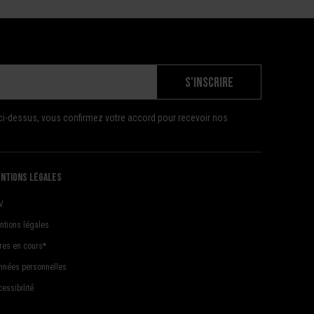
S'INSCRIRE
ci-dessus, vous confirmez votre accord pour recevoir nos
ntions légales
V
ntions légales
fres en cours*
nnées personnelles
essibilité