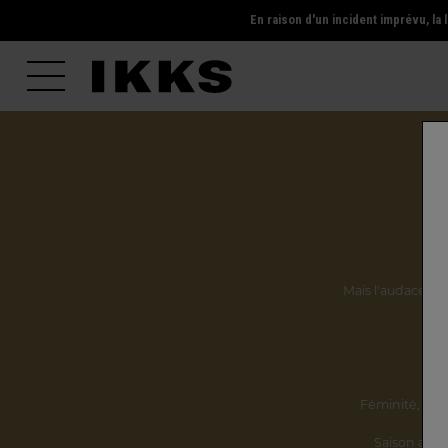
En raison d'un incident imprévu, l
Mais l'audace, la 
Ils
Féminité,
incl
Saison après