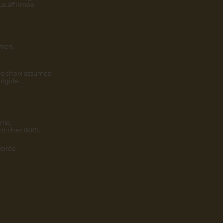
us affirmée.
omen.
s choix assumés ;
rigide ;
nie,
nt chez IKKS.
oirée