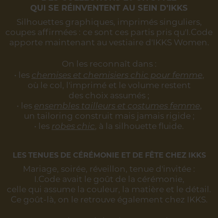
QUI SE RÉINVENTENT AU SEIN D'IKKS
Silhouettes graphiques, imprimés singuliers,
coupes affirmées :
ce sont ces partis pris qu'I.Code
apporte maintenant au vestiaire d'IKKS Women.
On les reconnaît dans :
• les
chemises et chemisiers chic pour femme
,
où le col, l'imprimé et le volume restent
des choix assumés ;
• les
ensembles tailleurs et costumes femme
,
un tailoring construit mais jamais rigide ;
• les
robes chic
, à la silhouette fluide.
LES TENUES DE CÉRÉMONIE ET DE FÊTE CHEZ IKKS
Mariage, soirée, réveillon, tenue d'invitée :
I.Code avait le goût de la cérémonie,
celle qui assume la couleur, la matière et le détail.
Ce goût-là, on le retrouve également chez IKKS.