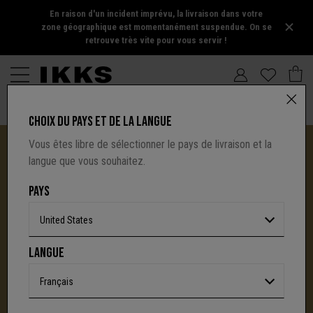
En raison d'un incident imprévu, la livraison dans votre
zone géographique est momentanément suspendue. On se
retrouve très vite pour vous servir !
CHOIX DU PAYS ET DE LA LANGUE
Vous êtes libre de sélectionner le pays de livraison et la
langue que vous souhaitez.
PAYS
United States
I.CODE TIRE SA RÉVÉRENCE :
LANGUE
UNE NOUVELLE PAGE S'ÉCRIT AVEC IKKS
C'est la fin d'une aventure : le site I.Code ferme
Français
définitivement.
Mais l'audace, la créativité
et le caractère affirmé qui ont fait la signature