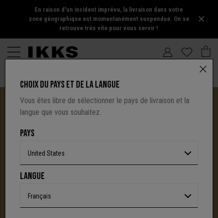
En raison d'un incident imprévu, la livraison dans votre
zone géographique est momentanément suspendue. On se
retrouve très vite pour vous servir !
CHOIX DU PAYS ET DE LA LANGUE
Vous êtes libre de sélectionner le pays de livraison et la
langue que vous souhaitez.
PAYS
United States
I.CODE TIRE SA RÉVÉRENCE :
LANGUE
UNE NOUVELLE PAGE S'ÉCRIT AVEC IKKS
C'est la fin d'une aventure : le site I.Code ferme
Français
définitivement.
Mais l'audace, la créativité
et le caractère affirmé qui ont fait la signature