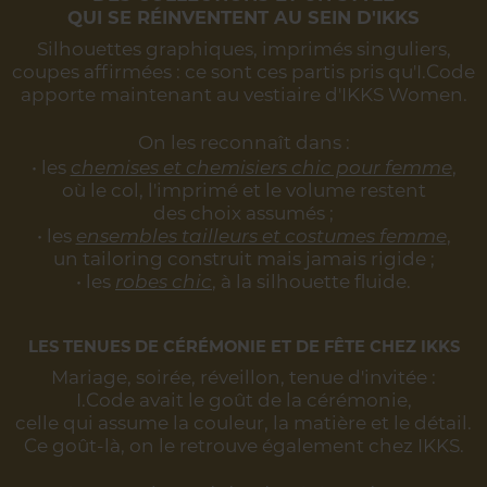
QUI SE RÉINVENTENT AU SEIN D'IKKS
Silhouettes graphiques, imprimés singuliers,
coupes affirmées :
ce sont ces partis pris qu'I.Code
apporte maintenant au vestiaire d'IKKS Women.
On les reconnaît dans :
• les
chemises et chemisiers chic pour femme
,
où le col, l'imprimé et le volume restent
des choix assumés ;
• les
ensembles tailleurs et costumes femme
,
un tailoring construit mais jamais rigide ;
• les
robes chic
, à la silhouette fluide.
LES TENUES DE CÉRÉMONIE ET DE FÊTE CHEZ IKKS
Mariage, soirée, réveillon, tenue d'invitée :
I.Code avait le goût de la cérémonie,
celle qui assume la couleur, la matière et le détail.
Ce goût-là, on le retrouve également chez IKKS.