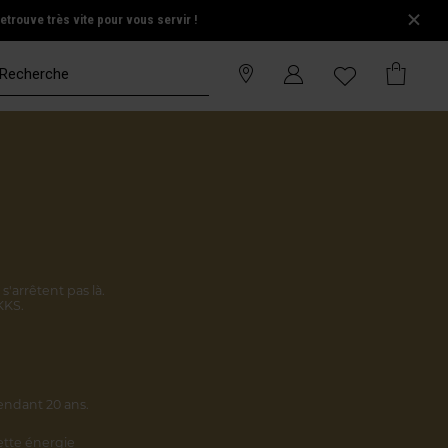
trouve très vite pour vous servir !
s'arrêtent pas là.
KKS.
endant 20 ans.
cette énergie