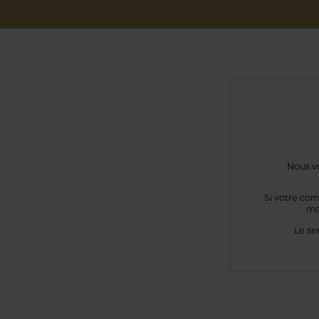
Nous vo
Si votre com
ma
Le se