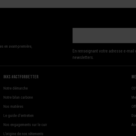
es en avant-première,
En renseignant votre adresse e-mail 
newsletters.
Ikks #actforbetter
me
Notre démarche
CG
Notre bilan carbone
Me
Nos matières
Of
Le guide d'entretien
Do
Nos engagements sur le cuir
Acc
L’origine de nos vêtements