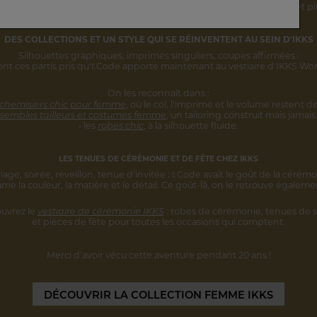
rsonnalité s'inscrivent désormais
dans une vision IKKS plus globale
et pl
DES COLLECTIONS ET UN STYLE
QUI SE RÉINVENTENT AU SEIN D'IKKS
Silhouettes graphiques, imprimés singuliers,
coupes affirmées :
ont ces partis pris qu'I.Code apporte maintenant au vestiaire d'IKKS W
On les reconnaît dans :
 chemisiers chic pour femme
,
où le col, l'imprimé et le volume restent
de
sembles tailleurs et costumes femme
,
un tailoring construit mais jamais 
• les
robes chic
, à la silhouette fluide.
LES TENUES DE CÉRÉMONIE ET DE FÊTE CHEZ IKKS
iage, soirée, réveillon, tenue d'invitée :
I.Code avait le goût de la cérémo
ume la couleur, la matière et le détail.
Ce goût-là, on le retrouve égaleme
uvrez le
vestiaire de cérémonie IKKS
:
robes de cérémonie, tenues de s
et pièces
de fête pour toutes les occasions qui comptent.
Merci d’avoir vécu cette aventure
pendant 20 ans !
DÉCOUVRIR
LA COLLECTION FEMME IKKS