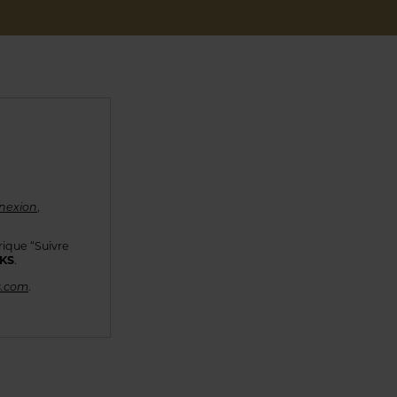
nexion
,
rique “Suivre
KKS
.
s.com
.