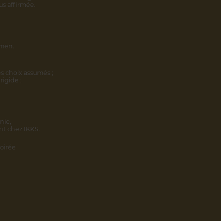
us affirmée.
omen.
s choix assumés ;
rigide ;
nie,
nt chez IKKS.
oirée