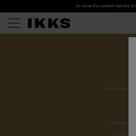
En raison d'un incident imprévu, l
Mais l'audace, la 
Ils
Féminité,
incl
Saison après