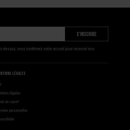
S'INSCRIRE
ci-dessus, vous confirmez votre accord pour recevoir nos
ntions légales
V
ntions légales
fres en cours*
nnées personnelles
essibilité