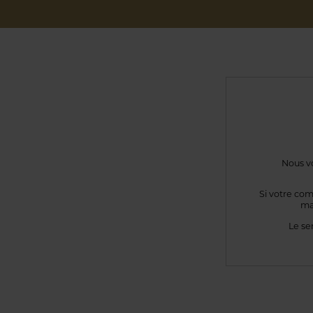
Nous vo
Si votre com
ma
Le se