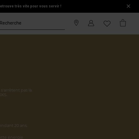
trouve très vite pour vous servir !
s'arrêtent pas là.
KKS.
endant 20 ans.
cette énergie