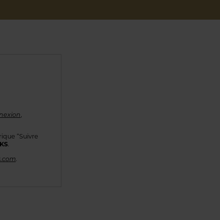
nexion
,
rique “Suivre
KKS
.
s.com
.