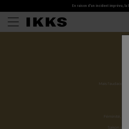
En raison d'un incident imprévu, l
Mais l'audace, la 
Ils
Féminité,
incl
Saison après