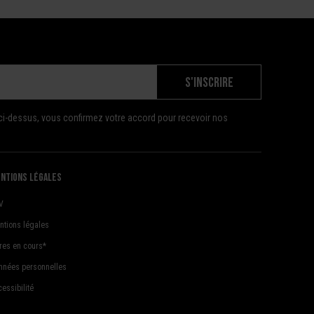
S'INSCRIRE
ci-dessus, vous confirmez votre accord pour recevoir nos
ntions légales
V
ntions légales
fres en cours*
nnées personnelles
essibilité