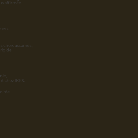
us affirmée.
omen.
s choix assumés ;
rigide ;
nie,
nt chez IKKS.
oirée