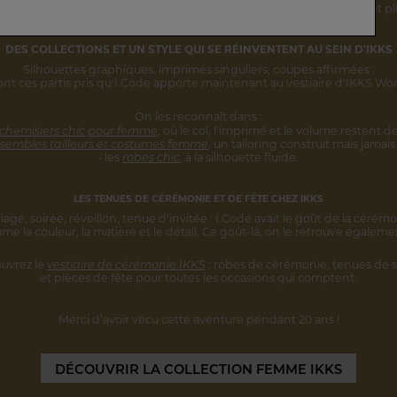
rsonnalité s'inscrivent désormais
dans une vision IKKS plus globale
et pl
DES COLLECTIONS ET UN STYLE
QUI SE RÉINVENTENT AU SEIN D'IKKS
Silhouettes graphiques, imprimés singuliers,
coupes affirmées :
ont ces partis pris qu'I.Code apporte maintenant au vestiaire d'IKKS W
On les reconnaît dans :
 chemisiers chic pour femme
,
où le col, l'imprimé et le volume restent
de
sembles tailleurs et costumes femme
,
un tailoring construit mais jamais 
• les
robes chic
, à la silhouette fluide.
LES TENUES DE CÉRÉMONIE ET DE FÊTE CHEZ IKKS
iage, soirée, réveillon, tenue d'invitée :
I.Code avait le goût de la cérémo
ume la couleur, la matière et le détail.
Ce goût-là, on le retrouve égaleme
uvrez le
vestiaire de cérémonie IKKS
:
robes de cérémonie, tenues de s
et pièces
de fête pour toutes les occasions qui comptent.
Merci d’avoir vécu cette aventure
pendant 20 ans !
DÉCOUVRIR
LA COLLECTION FEMME IKKS