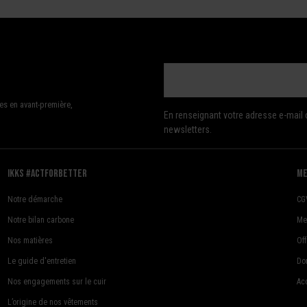
es en avant-première,
En renseignant votre adresse e-mail 
newsletters.
Ikks #actforbetter
me
Notre démarche
CG
Notre bilan carbone
Me
Nos matières
Of
Le guide d'entretien
Do
Nos engagements sur le cuir
Acc
L’origine de nos vêtements