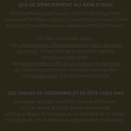
QUI SE RÉINVENTENT AU SEIN D'IKKS
Silhouettes graphiques, imprimés singuliers,
coupes affirmées :
ce sont ces partis pris qu'I.Code
apporte maintenant au vestiaire d'IKKS Women.
On les reconnaît dans :
• les
chemises et chemisiers chic pour femme
,
où le col, l'imprimé et le volume restent
des choix assumés ;
• les
ensembles tailleurs et costumes femme
,
un tailoring construit mais jamais rigide ;
• les
robes chic
, à la silhouette fluide.
LES TENUES DE CÉRÉMONIE ET DE FÊTE CHEZ IKKS
Mariage, soirée, réveillon, tenue d'invitée :
I.Code avait le goût de la cérémonie,
celle qui assume la couleur, la matière et le détail.
Ce goût-là, on le retrouve également chez IKKS.