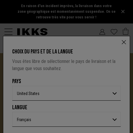
En raison d'un incident imprévu, la livraison dans votre
zone géographique est momentanément suspendue. On se
retrouve très vite pour vous servir !
CHOIX DU PAYS ET DE LA LANGUE
Vous êtes libre de sélectionner le pays de livraison et la
langue que vous souhaitez.
PAYS
United States
I.CODE TIRE SA RÉVÉRENCE :
LANGUE
UNE NOUVELLE PAGE S'ÉCRIT AVEC IKKS
C'est la fin d'une aventure : le site I.Code ferme
Français
définitivement.
Mais l'audace, la créativité
et le caractère affirmé qui ont fait la signature