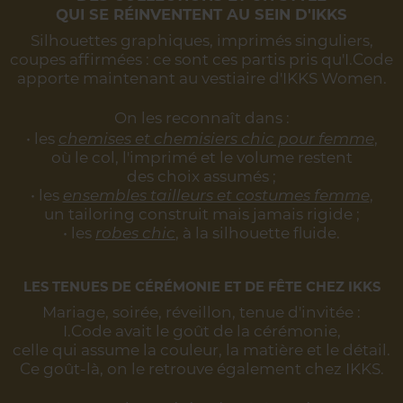
QUI SE RÉINVENTENT AU SEIN D'IKKS
Silhouettes graphiques, imprimés singuliers,
coupes affirmées :
ce sont ces partis pris qu'I.Code
apporte maintenant au vestiaire d'IKKS Women.
On les reconnaît dans :
• les
chemises et chemisiers chic pour femme
,
où le col, l'imprimé et le volume restent
des choix assumés ;
• les
ensembles tailleurs et costumes femme
,
un tailoring construit mais jamais rigide ;
• les
robes chic
, à la silhouette fluide.
LES TENUES DE CÉRÉMONIE ET DE FÊTE CHEZ IKKS
Mariage, soirée, réveillon, tenue d'invitée :
I.Code avait le goût de la cérémonie,
celle qui assume la couleur, la matière et le détail.
Ce goût-là, on le retrouve également chez IKKS.