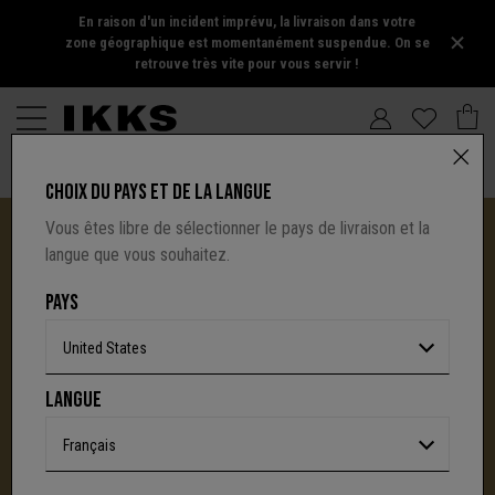
En raison d'un incident imprévu, la livraison dans votre
zone géographique est momentanément suspendue. On se
retrouve très vite pour vous servir !
CHOIX DU PAYS ET DE LA LANGUE
Vous êtes libre de sélectionner le pays de livraison et la
langue que vous souhaitez.
PAYS
United States
I.CODE TIRE SA RÉVÉRENCE :
LANGUE
UNE NOUVELLE PAGE S'ÉCRIT AVEC IKKS
C'est la fin d'une aventure : le site I.Code ferme
Français
définitivement.
Mais l'audace, la créativité
et le caractère affirmé qui ont fait la signature