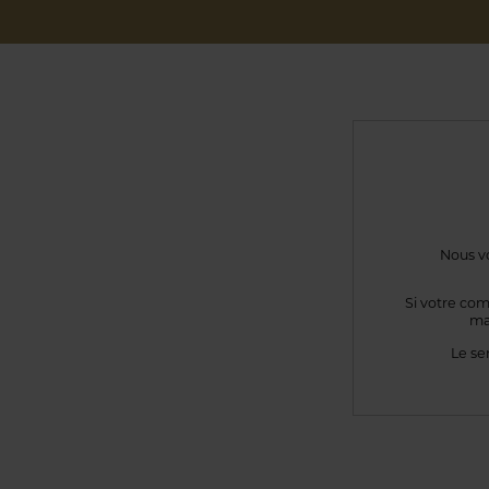
Nous vo
Si votre com
ma
Le se