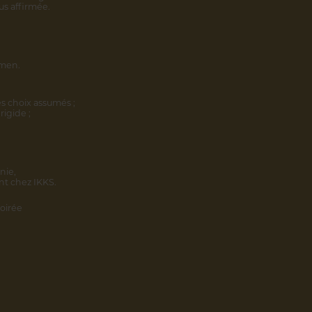
us affirmée.
omen.
s choix assumés ;
rigide ;
nie,
nt chez IKKS.
oirée