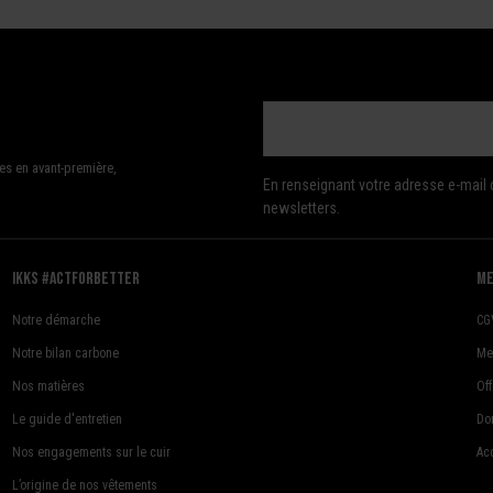
es en avant-première,
En renseignant votre adresse e-mail 
newsletters.
Ikks #actforbetter
me
Notre démarche
CG
Notre bilan carbone
Me
Nos matières
Of
Le guide d'entretien
Do
Nos engagements sur le cuir
Acc
L’origine de nos vêtements