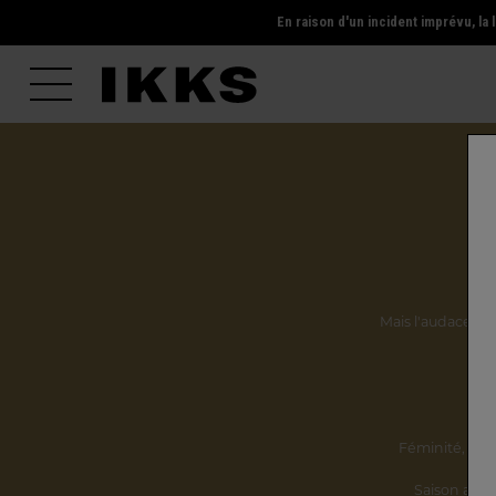
En raison d'un incident imprévu, l
Mais l'audace, la 
Ils
Féminité,
incl
Saison après