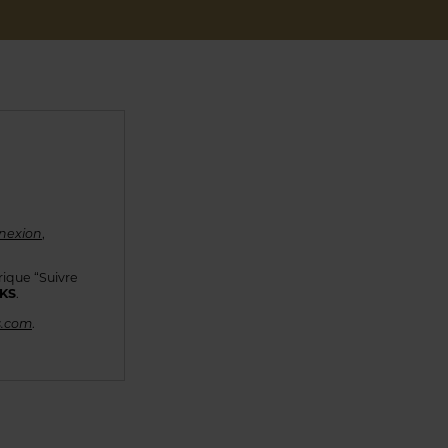
nexion
,
rique “Suivre
KKS
.
s.com
.