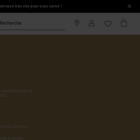
trouve très vite pour vous servir !
s'arrêtent pas là.
KKS.
endant 20 ans.
cette énergie