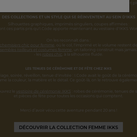
rsonnalité s'inscrivent désormais
dans une vision IKKS plus globale
et pl
DES COLLECTIONS ET UN STYLE
QUI SE RÉINVENTENT AU SEIN D'IKKS
Silhouettes graphiques, imprimés singuliers,
coupes affirmées :
ont ces partis pris qu'I.Code apporte maintenant au vestiaire d'IKKS W
On les reconnaît dans :
 chemisiers chic pour femme
,
où le col, l'imprimé et le volume restent
de
sembles tailleurs et costumes femme
,
un tailoring construit mais jamais 
• les
robes chic
, à la silhouette fluide.
LES TENUES DE CÉRÉMONIE ET DE FÊTE CHEZ IKKS
iage, soirée, réveillon, tenue d'invitée :
I.Code avait le goût de la cérémo
ume la couleur, la matière et le détail.
Ce goût-là, on le retrouve égaleme
uvrez le
vestiaire de cérémonie IKKS
:
robes de cérémonie, tenues de s
et pièces
de fête pour toutes les occasions qui comptent.
Merci d’avoir vécu cette aventure
pendant 20 ans !
DÉCOUVRIR
LA COLLECTION FEMME IKKS