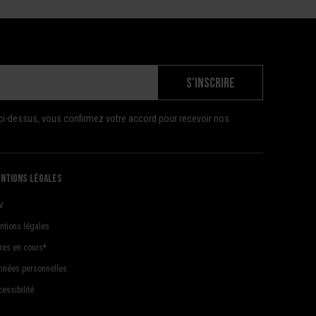
S'INSCRIRE
ci-dessus, vous confirmez votre accord pour recevoir nos
ntions légales
V
ntions légales
fres en cours*
nnées personnelles
essibilité