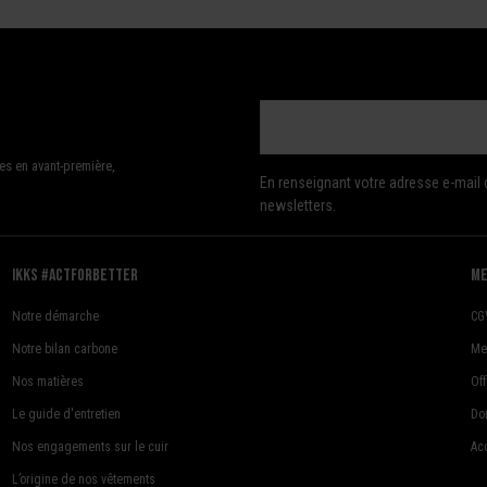
es en avant-première,
En renseignant votre adresse e-mail 
newsletters.
Ikks #actforbetter
me
Notre démarche
CG
Notre bilan carbone
Me
Nos matières
Of
Le guide d'entretien
Do
Nos engagements sur le cuir
Acc
L’origine de nos vêtements