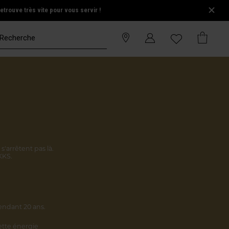
trouve très vite pour vous servir !
s'arrêtent pas là.
KKS.
endant 20 ans.
cette énergie