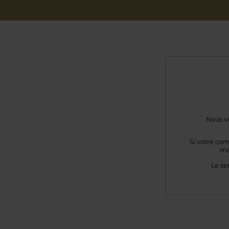
Nous vo
Si votre com
ma
Le se