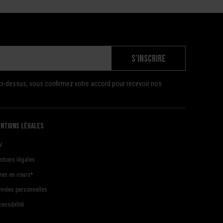
S'INSCRIRE
ci-dessus, vous confirmez votre accord pour recevoir nos
ntions légales
V
ntions légales
fres en cours*
nnées personnelles
essibilité