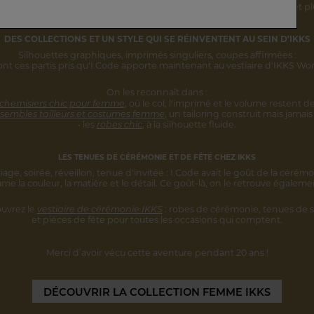
rsonnalité s'inscrivent désormais
dans une vision IKKS plus globale
et pl
DES COLLECTIONS ET UN STYLE
QUI SE RÉINVENTENT AU SEIN D'IKKS
Silhouettes graphiques, imprimés singuliers,
coupes affirmées :
ont ces partis pris qu'I.Code apporte maintenant au vestiaire d'IKKS W
On les reconnaît dans :
 chemisiers chic pour femme
,
où le col, l'imprimé et le volume restent
de
sembles tailleurs et costumes femme
,
un tailoring construit mais jamais 
• les
robes chic
, à la silhouette fluide.
LES TENUES DE CÉRÉMONIE ET DE FÊTE CHEZ IKKS
iage, soirée, réveillon, tenue d'invitée :
I.Code avait le goût de la cérémo
ume la couleur, la matière et le détail.
Ce goût-là, on le retrouve égaleme
uvrez le
vestiaire de cérémonie IKKS
:
robes de cérémonie, tenues de s
et pièces
de fête pour toutes les occasions qui comptent.
Merci d’avoir vécu cette aventure
pendant 20 ans !
DÉCOUVRIR
LA COLLECTION FEMME IKKS