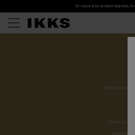
En raison d'un incident imprévu, l
Mais l'audace, la 
Ils
Féminité,
incl
Saison après