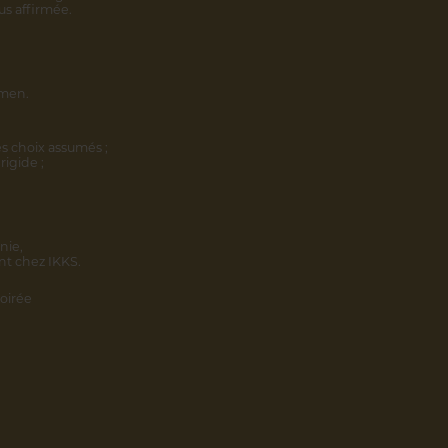
us affirmée.
omen.
s choix assumés ;
rigide ;
nie,
nt chez IKKS.
oirée