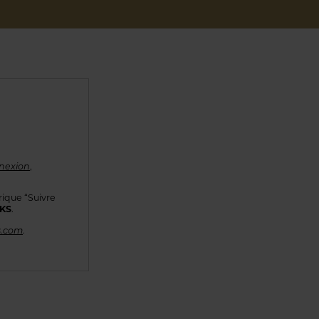
nexion
,
rique “Suivre
KKS
.
s.com
.