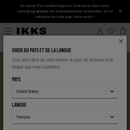
En raison d'un incident imprévu, la livraison dans votre
zone géographique est momentanément suspendue. On se
retrouve très vite pour vous servir !
CHOIX DU PAYS ET DE LA LANGUE
Vous êtes libre de sélectionner le pays de livraison et la
langue que vous souhaitez.
PAYS
United States
I.CODE TIRE SA RÉVÉRENCE :
LANGUE
UNE NOUVELLE PAGE S'ÉCRIT AVEC IKKS
C'est la fin d'une aventure : le site I.Code ferme
Français
définitivement.
Mais l'audace, la créativité
et le caractère affirmé qui ont fait la signature