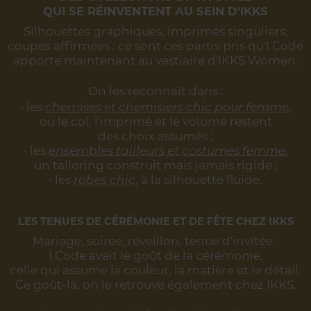
QUI SE RÉINVENTENT AU SEIN D'IKKS
Silhouettes graphiques, imprimés singuliers,
coupes affirmées :
ce sont ces partis pris qu'I.Code
apporte maintenant au vestiaire d'IKKS Women.
On les reconnaît dans :
• les
chemises et chemisiers chic pour femme
,
où le col, l'imprimé et le volume restent
des choix assumés ;
• les
ensembles tailleurs et costumes femme
,
un tailoring construit mais jamais rigide ;
• les
robes chic
, à la silhouette fluide.
LES TENUES DE CÉRÉMONIE ET DE FÊTE CHEZ IKKS
Mariage, soirée, réveillon, tenue d'invitée :
I.Code avait le goût de la cérémonie,
celle qui assume la couleur, la matière et le détail.
Ce goût-là, on le retrouve également chez IKKS.