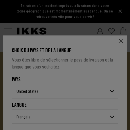
En raison d'un incident imprévu, la livraison dans votre
zone géographique est momentanément suspendue. On se
retrouve très vite pour vous servir !
CHOIX DU PAYS ET DE LA LANGUE
Vous êtes libre de sélectionner le pays de livraison et la
langue que vous souhaitez.
PAYS
United States
I.CODE TIRE SA RÉVÉRENCE :
LANGUE
UNE NOUVELLE PAGE S'ÉCRIT AVEC IKKS
C'est la fin d'une aventure : le site I.Code ferme
Français
définitivement.
Mais l'audace, la créativité
et le caractère affirmé qui ont fait la signature