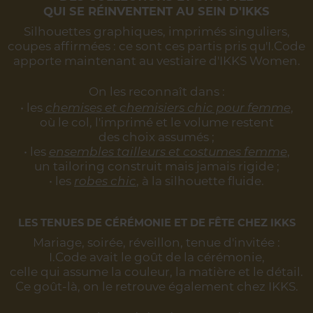
QUI SE RÉINVENTENT AU SEIN D'IKKS
Silhouettes graphiques, imprimés singuliers,
coupes affirmées :
ce sont ces partis pris qu'I.Code
apporte maintenant au vestiaire d'IKKS Women.
On les reconnaît dans :
• les
chemises et chemisiers chic pour femme
,
où le col, l'imprimé et le volume restent
des choix assumés ;
• les
ensembles tailleurs et costumes femme
,
un tailoring construit mais jamais rigide ;
• les
robes chic
, à la silhouette fluide.
LES TENUES DE CÉRÉMONIE ET DE FÊTE CHEZ IKKS
Mariage, soirée, réveillon, tenue d'invitée :
I.Code avait le goût de la cérémonie,
celle qui assume la couleur, la matière et le détail.
Ce goût-là, on le retrouve également chez IKKS.