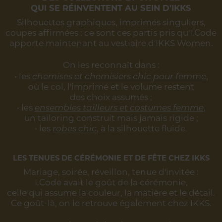
QUI SE RÉINVENTENT AU SEIN D'IKKS
Silhouettes graphiques, imprimés singuliers,
coupes affirmées :
ce sont ces partis pris qu'I.Code
apporte maintenant au vestiaire d'IKKS Women.
On les reconnaît dans :
• les
chemises et chemisiers chic pour femme
,
où le col, l'imprimé et le volume restent
des choix assumés ;
• les
ensembles tailleurs et costumes femme
,
un tailoring construit mais jamais rigide ;
• les
robes chic
, à la silhouette fluide.
LES TENUES DE CÉRÉMONIE ET DE FÊTE CHEZ IKKS
Mariage, soirée, réveillon, tenue d'invitée :
I.Code avait le goût de la cérémonie,
celle qui assume la couleur, la matière et le détail.
Ce goût-là, on le retrouve également chez IKKS.