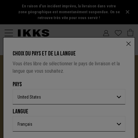
En raison d'un incident imprévu, la livraison dans votre
zone géographique est momentanément suspendue. On se
retrouve très vite pour vous servir !
CHOIX DU PAYS ET DE LA LANGUE
Vous êtes libre de sélectionner le pays de livraison et la
langue que vous souhaitez.
PAYS
United States
I.CODE TIRE SA RÉVÉRENCE :
LANGUE
UNE NOUVELLE PAGE S'ÉCRIT AVEC IKKS
C'est la fin d'une aventure : le site I.Code ferme
Français
définitivement.
Mais l'audace, la créativité
et le caractère affirmé qui ont fait la signature