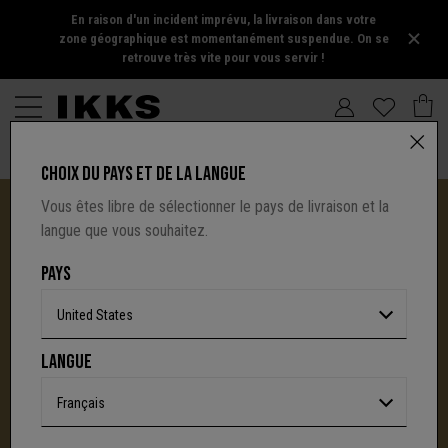
En raison d'un incident imprévu, la livraison dans votre
zone géographique est momentanément suspendue. On se
retrouve très vite pour vous servir !
CHOIX DU PAYS ET DE LA LANGUE
Vous êtes libre de sélectionner le pays de livraison et la
langue que vous souhaitez.
PAYS
United States
I.CODE TIRE SA RÉVÉRENCE :
LANGUE
UNE NOUVELLE PAGE S'ÉCRIT AVEC IKKS
C'est la fin d'une aventure : le site I.Code ferme
Français
définitivement.
Mais l'audace, la créativité
et le caractère affirmé qui ont fait la signature