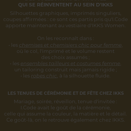
QUI SE RÉINVENTENT AU SEIN D'IKKS
Silhouettes graphiques, imprimés singuliers,
coupes affirmées :
ce sont ces partis pris qu'I.Code
apporte maintenant au vestiaire d'IKKS Women.
On les reconnaît dans :
• les
chemises et chemisiers chic pour femme
,
où le col, l'imprimé et le volume restent
des choix assumés ;
• les
ensembles tailleurs et costumes femme
,
un tailoring construit mais jamais rigide ;
• les
robes chic
, à la silhouette fluide.
LES TENUES DE CÉRÉMONIE ET DE FÊTE CHEZ IKKS
Mariage, soirée, réveillon, tenue d'invitée :
I.Code avait le goût de la cérémonie,
celle qui assume la couleur, la matière et le détail.
Ce goût-là, on le retrouve également chez IKKS.