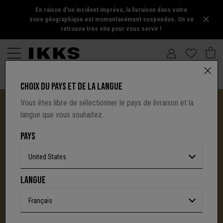
En raison d'un incident imprévu, la livraison dans votre
zone géographique est momentanément suspendue. On se
retrouve très vite pour vous servir !
CHOIX DU PAYS ET DE LA LANGUE
Vous êtes libre de sélectionner le pays de livraison et la
langue que vous souhaitez.
PAYS
United States
I.CODE TIRE SA RÉVÉRENCE :
LANGUE
UNE NOUVELLE PAGE S'ÉCRIT AVEC IKKS
C'est la fin d'une aventure : le site I.Code ferme
Français
définitivement.
Mais l'audace, la créativité
et le caractère affirmé qui ont fait la signature