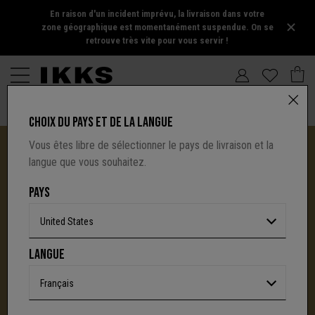
En raison d'un incident imprévu, la livraison dans votre
zone géographique est momentanément suspendue. On se
retrouve très vite pour vous servir !
CHOIX DU PAYS ET DE LA LANGUE
Vous êtes libre de sélectionner le pays de livraison et la
langue que vous souhaitez.
PAYS
United States
I.CODE TIRE SA RÉVÉRENCE :
LANGUE
UNE NOUVELLE PAGE S'ÉCRIT AVEC IKKS
C'est la fin d'une aventure : le site I.Code ferme
Français
définitivement.
Mais l'audace, la créativité
et le caractère affirmé qui ont fait la signature