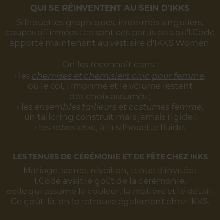
QUI SE RÉINVENTENT AU SEIN D'IKKS
Silhouettes graphiques, imprimés singuliers,
coupes affirmées :
ce sont ces partis pris qu'I.Code
apporte maintenant au vestiaire d'IKKS Women.
On les reconnaît dans :
• les
chemises et chemisiers chic pour femme
,
où le col, l'imprimé et le volume restent
des choix assumés ;
• les
ensembles tailleurs et costumes femme
,
un tailoring construit mais jamais rigide ;
• les
robes chic
, à la silhouette fluide.
LES TENUES DE CÉRÉMONIE ET DE FÊTE CHEZ IKKS
Mariage, soirée, réveillon, tenue d'invitée :
I.Code avait le goût de la cérémonie,
celle qui assume la couleur, la matière et le détail.
Ce goût-là, on le retrouve également chez IKKS.