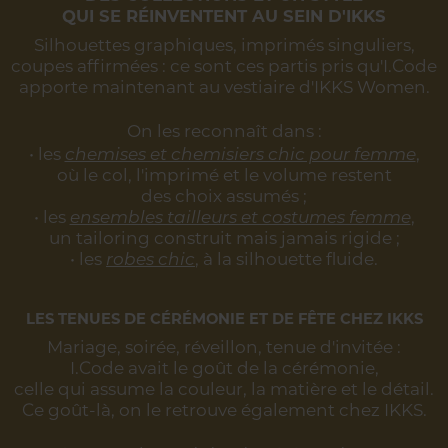
QUI SE RÉINVENTENT AU SEIN D'IKKS
Silhouettes graphiques, imprimés singuliers,
coupes affirmées :
ce sont ces partis pris qu'I.Code
apporte maintenant au vestiaire d'IKKS Women.
On les reconnaît dans :
• les
chemises et chemisiers chic pour femme
,
où le col, l'imprimé et le volume restent
des choix assumés ;
• les
ensembles tailleurs et costumes femme
,
un tailoring construit mais jamais rigide ;
• les
robes chic
, à la silhouette fluide.
LES TENUES DE CÉRÉMONIE ET DE FÊTE CHEZ IKKS
Mariage, soirée, réveillon, tenue d'invitée :
I.Code avait le goût de la cérémonie,
celle qui assume la couleur, la matière et le détail.
Ce goût-là, on le retrouve également chez IKKS.