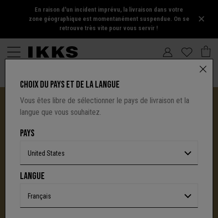
En raison d'un incident imprévu, la livraison dans votre
zone géographique est momentanément suspendue. On se
retrouve très vite pour vous servir !
CHOIX DU PAYS ET DE LA LANGUE
Vous êtes libre de sélectionner le pays de livraison et la
langue que vous souhaitez.
PAYS
United States
I.CODE TIRE SA RÉVÉRENCE :
LANGUE
UNE NOUVELLE PAGE S'ÉCRIT AVEC IKKS
C'est la fin d'une aventure : le site I.Code ferme
Français
définitivement.
Mais l'audace, la créativité
et le caractère affirmé qui ont fait la signature