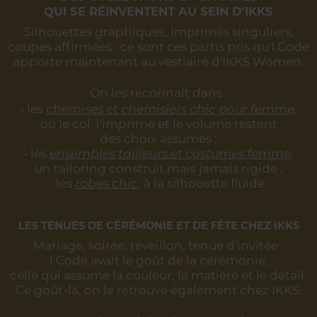
QUI SE RÉINVENTENT AU SEIN D'IKKS
Silhouettes graphiques, imprimés singuliers,
coupes affirmées :
ce sont ces partis pris qu'I.Code
apporte maintenant au vestiaire d'IKKS Women.
On les reconnaît dans :
• les
chemises et chemisiers chic pour femme
,
où le col, l'imprimé et le volume restent
des choix assumés ;
• les
ensembles tailleurs et costumes femme
,
un tailoring construit mais jamais rigide ;
• les
robes chic
, à la silhouette fluide.
LES TENUES DE CÉRÉMONIE ET DE FÊTE CHEZ IKKS
Mariage, soirée, réveillon, tenue d'invitée :
I.Code avait le goût de la cérémonie,
celle qui assume la couleur, la matière et le détail.
Ce goût-là, on le retrouve également chez IKKS.