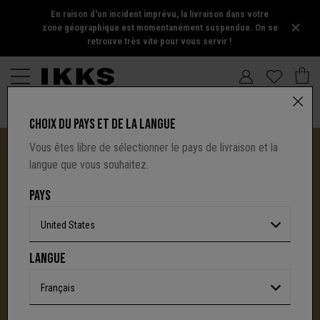
En raison d'un incident imprévu, la livraison dans votre
zone géographique est momentanément suspendue. On se
retrouve très vite pour vous servir !
CHOIX DU PAYS ET DE LA LANGUE
Vous êtes libre de sélectionner le pays de livraison et la
langue que vous souhaitez.
PAYS
United States
I.CODE TIRE SA RÉVÉRENCE :
LANGUE
UNE NOUVELLE PAGE S'ÉCRIT AVEC IKKS
C'est la fin d'une aventure : le site I.Code ferme
Français
définitivement.
Mais l'audace, la créativité
et le caractère affirmé qui ont fait la signature