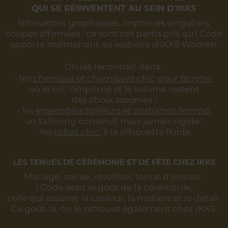
QUI SE RÉINVENTENT AU SEIN D'IKKS
Silhouettes graphiques, imprimés singuliers,
coupes affirmées :
ce sont ces partis pris qu'I.Code
apporte maintenant au vestiaire d'IKKS Women.
On les reconnaît dans :
• les
chemises et chemisiers chic pour femme
,
où le col, l'imprimé et le volume restent
des choix assumés ;
• les
ensembles tailleurs et costumes femme
,
un tailoring construit mais jamais rigide ;
• les
robes chic
, à la silhouette fluide.
LES TENUES DE CÉRÉMONIE ET DE FÊTE CHEZ IKKS
Mariage, soirée, réveillon, tenue d'invitée :
I.Code avait le goût de la cérémonie,
celle qui assume la couleur, la matière et le détail.
Ce goût-là, on le retrouve également chez IKKS.