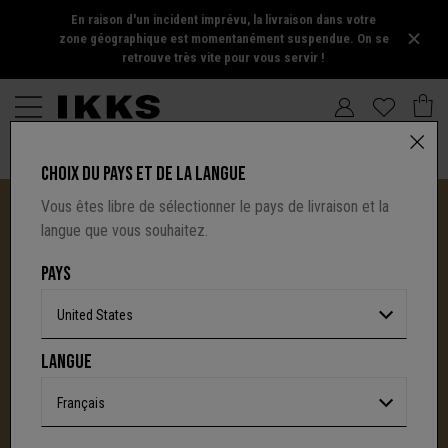
En raison d'un incident imprévu, la livraison dans votre
zone géographique est momentanément suspendue. On se
retrouve très vite pour vous servir !
CHOIX DU PAYS ET DE LA LANGUE
Vous êtes libre de sélectionner le pays de livraison et la
langue que vous souhaitez.
PAYS
United States
I.CODE TIRE SA RÉVÉRENCE :
LANGUE
UNE NOUVELLE PAGE S'ÉCRIT AVEC IKKS
C'est la fin d'une aventure : le site I.Code ferme
Français
définitivement.
Mais l'audace, la créativité
et le caractère affirmé qui ont fait la signature