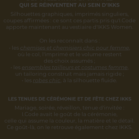
QUI SE RÉINVENTENT AU SEIN D'IKKS
Silhouettes graphiques, imprimés singuliers,
coupes affirmées :
ce sont ces partis pris qu'I.Code
apporte maintenant au vestiaire d'IKKS Women.
On les reconnaît dans :
• les
chemises et chemisiers chic pour femme
,
où le col, l'imprimé et le volume restent
des choix assumés ;
• les
ensembles tailleurs et costumes femme
,
un tailoring construit mais jamais rigide ;
• les
robes chic
, à la silhouette fluide.
LES TENUES DE CÉRÉMONIE ET DE FÊTE CHEZ IKKS
Mariage, soirée, réveillon, tenue d'invitée :
I.Code avait le goût de la cérémonie,
celle qui assume la couleur, la matière et le détail.
Ce goût-là, on le retrouve également chez IKKS.