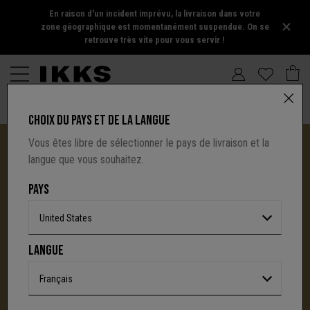
En raison d'un incident imprévu, la livraison dans votre
zone géographique est momentanément suspendue. On se
retrouve très vite pour vous servir !
CHOIX DU PAYS ET DE LA LANGUE
Vous êtes libre de sélectionner le pays de livraison et la
langue que vous souhaitez.
PAYS
United States
I.CODE TIRE SA RÉVÉRENCE :
LANGUE
UNE NOUVELLE PAGE S'ÉCRIT AVEC IKKS
C'est la fin d'une aventure : le site I.Code ferme
Français
définitivement.
Mais l'audace, la créativité
et le caractère affirmé qui ont fait la signature