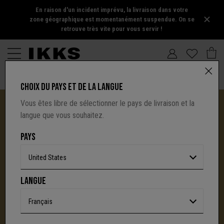
En raison d'un incident imprévu, la livraison dans votre
zone géographique est momentanément suspendue. On se
retrouve très vite pour vous servir !
CHOIX DU PAYS ET DE LA LANGUE
Vous êtes libre de sélectionner le pays de livraison et la
langue que vous souhaitez.
PAYS
United States
I.CODE TIRE SA RÉVÉRENCE :
LANGUE
UNE NOUVELLE PAGE S'ÉCRIT AVEC IKKS
C'est la fin d'une aventure : le site I.Code ferme
Français
définitivement.
Mais l'audace, la créativité
et le caractère affirmé qui ont fait la signature