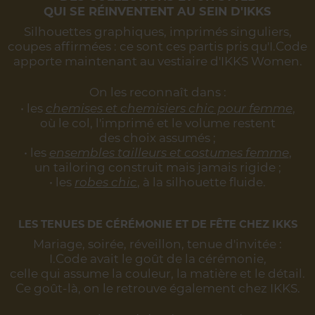
QUI SE RÉINVENTENT AU SEIN D'IKKS
Silhouettes graphiques, imprimés singuliers,
coupes affirmées :
ce sont ces partis pris qu'I.Code
apporte maintenant au vestiaire d'IKKS Women.
On les reconnaît dans :
• les
chemises et chemisiers chic pour femme
,
où le col, l'imprimé et le volume restent
des choix assumés ;
• les
ensembles tailleurs et costumes femme
,
un tailoring construit mais jamais rigide ;
• les
robes chic
, à la silhouette fluide.
LES TENUES DE CÉRÉMONIE ET DE FÊTE CHEZ IKKS
Mariage, soirée, réveillon, tenue d'invitée :
I.Code avait le goût de la cérémonie,
celle qui assume la couleur, la matière et le détail.
Ce goût-là, on le retrouve également chez IKKS.