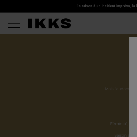
En raison d'un incident imprévu, l
Mais l'audace, la 
Ils
Féminité,
incl
Saison après