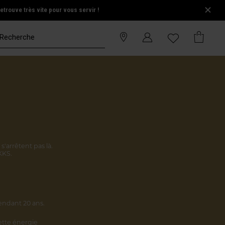
trouve très vite pour vous servir !
s'arrêtent pas là.
KKS.
endant 20 ans.
cette énergie