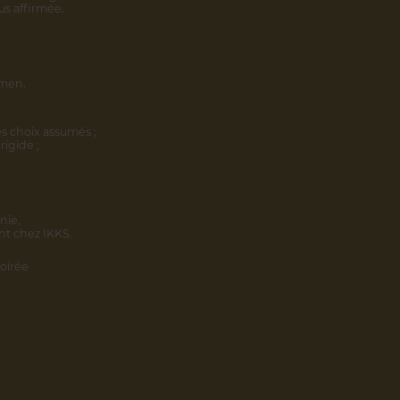
us affirmée.
omen.
s choix assumés ;
rigide ;
nie,
nt chez IKKS.
oirée