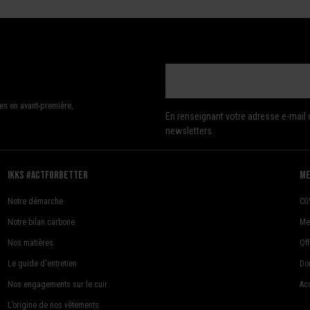
es en avant-première,
En renseignant votre adresse e-mail 
newsletters.
Ikks #actforbetter
me
Notre démarche
CG
Notre bilan carbone
Me
Nos matières
Of
Le guide d'entretien
Do
Nos engagements sur le cuir
Acc
L’origine de nos vêtements