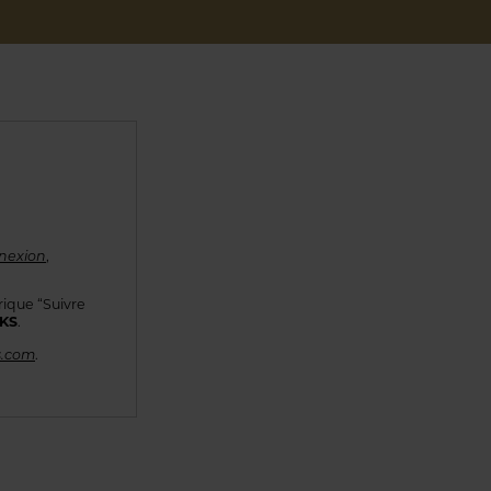
nexion
,
rique “Suivre
KKS
.
s.com
.