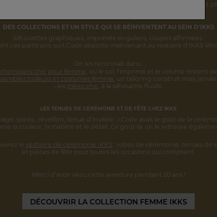
rsonnalité s'inscrivent désormais
dans une vision IKKS plus globale
et pl
DES COLLECTIONS ET UN STYLE
QUI SE RÉINVENTENT AU SEIN D'IKKS
Silhouettes graphiques, imprimés singuliers,
coupes affirmées :
ont ces partis pris qu'I.Code apporte maintenant au vestiaire d'IKKS W
On les reconnaît dans :
 chemisiers chic pour femme
,
où le col, l'imprimé et le volume restent
de
sembles tailleurs et costumes femme
,
un tailoring construit mais jamais 
• les
robes chic
, à la silhouette fluide.
LES TENUES DE CÉRÉMONIE ET DE FÊTE CHEZ IKKS
iage, soirée, réveillon, tenue d'invitée :
I.Code avait le goût de la cérémo
ume la couleur, la matière et le détail.
Ce goût-là, on le retrouve égaleme
uvrez le
vestiaire de cérémonie IKKS
:
robes de cérémonie, tenues de s
et pièces
de fête pour toutes les occasions qui comptent.
Merci d’avoir vécu cette aventure
pendant 20 ans !
DÉCOUVRIR
LA COLLECTION FEMME IKKS