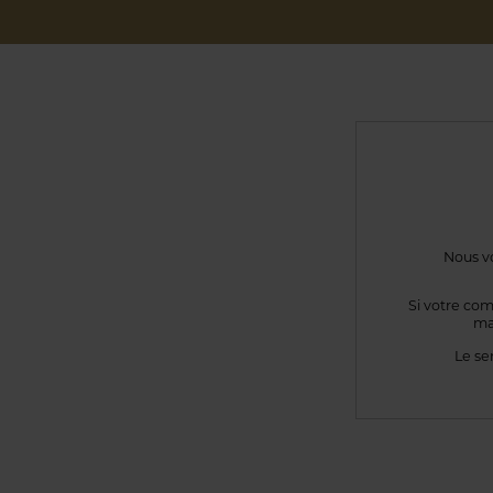
Nous vo
Si votre com
ma
Le se