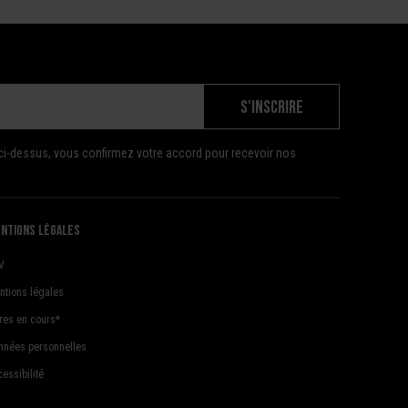
S'INSCRIRE
ci-dessus, vous confirmez votre accord pour recevoir nos
ntions légales
V
ntions légales
fres en cours*
nnées personnelles
essibilité