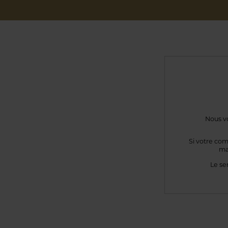
Nous vo
Si votre com
ma
Le se