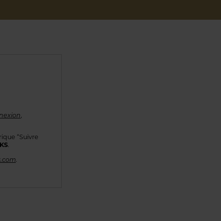
nexion
,
rique “Suivre
KKS
.
s.com
.