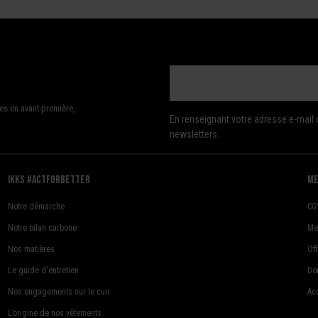
es en avant-première,
En renseignant votre adresse e-mail 
newsletters.
Ikks #actforbetter
me
Notre démarche
CG
Notre bilan carbone
Me
Nos matières
Of
Le guide d'entretien
Do
Nos engagements sur le cuir
Acc
L’origine de nos vêtements