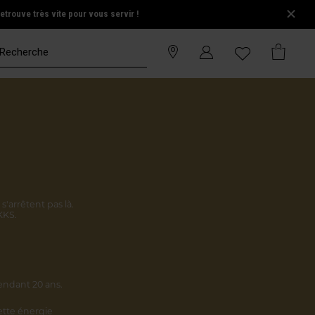
trouve très vite pour vous servir !
s'arrêtent pas là.
KKS.
endant 20 ans.
cette énergie