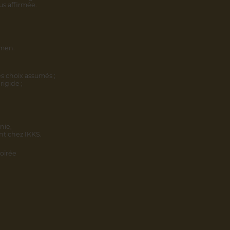
us affirmée.
omen.
s choix assumés ;
rigide ;
nie,
nt chez IKKS.
oirée