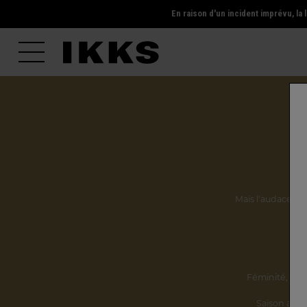
En raison d'un incident imprévu, l
Mais l'audace, la 
Ils
Féminité,
incl
Saison après