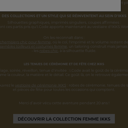
rsonnalité s'inscrivent désormais
dans une vision IKKS plus globale
et pl
DES COLLECTIONS ET UN STYLE
QUI SE RÉINVENTENT AU SEIN D'IKKS
Silhouettes graphiques, imprimés singuliers,
coupes affirmées :
ont ces partis pris qu'I.Code apporte maintenant au vestiaire d'IKKS W
On les reconnaît dans :
 chemisiers chic pour femme
,
où le col, l'imprimé et le volume restent
de
sembles tailleurs et costumes femme
,
un tailoring construit mais jamais 
• les
robes chic
, à la silhouette fluide.
LES TENUES DE CÉRÉMONIE ET DE FÊTE CHEZ IKKS
iage, soirée, réveillon, tenue d'invitée :
I.Code avait le goût de la cérémo
ume la couleur, la matière et le détail.
Ce goût-là, on le retrouve égaleme
uvrez le
vestiaire de cérémonie IKKS
:
robes de cérémonie, tenues de s
et pièces
de fête pour toutes les occasions qui comptent.
Merci d’avoir vécu cette aventure
pendant 20 ans !
DÉCOUVRIR
LA COLLECTION FEMME IKKS