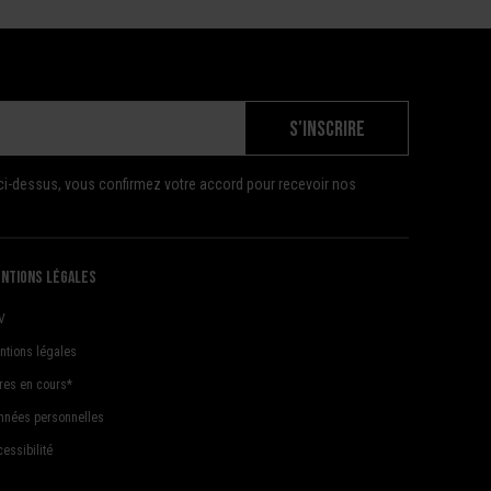
S'INSCRIRE
ci-dessus, vous confirmez votre accord pour recevoir nos
ntions légales
V
ntions légales
fres en cours*
nnées personnelles
essibilité