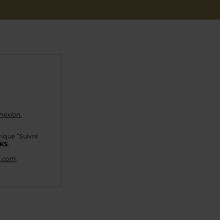
nexion
,
rique “Suivre
KKS
.
s.com
.