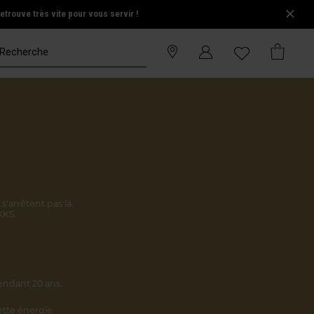
trouve très vite pour vous servir !
s'arrêtent pas là.
KKS.
endant 20 ans.
cette énergie