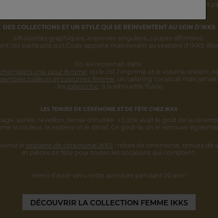
rsonnalité s'inscrivent désormais
dans une vision IKKS plus globale
et pl
DES COLLECTIONS ET UN STYLE
QUI SE RÉINVENTENT AU SEIN D'IKKS
Silhouettes graphiques, imprimés singuliers,
coupes affirmées :
ont ces partis pris qu'I.Code apporte maintenant au vestiaire d'IKKS W
On les reconnaît dans :
 chemisiers chic pour femme
,
où le col, l'imprimé et le volume restent
de
sembles tailleurs et costumes femme
,
un tailoring construit mais jamais 
• les
robes chic
, à la silhouette fluide.
LES TENUES DE CÉRÉMONIE ET DE FÊTE CHEZ IKKS
iage, soirée, réveillon, tenue d'invitée :
I.Code avait le goût de la cérémo
ume la couleur, la matière et le détail.
Ce goût-là, on le retrouve égaleme
uvrez le
vestiaire de cérémonie IKKS
:
robes de cérémonie, tenues de s
et pièces
de fête pour toutes les occasions qui comptent.
Merci d’avoir vécu cette aventure
pendant 20 ans !
DÉCOUVRIR
LA COLLECTION FEMME IKKS