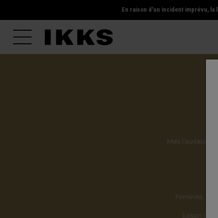
En raison d'un incident imprévu, l
Mais l'audace, la 
Ils
Féminité,
incl
Saison après