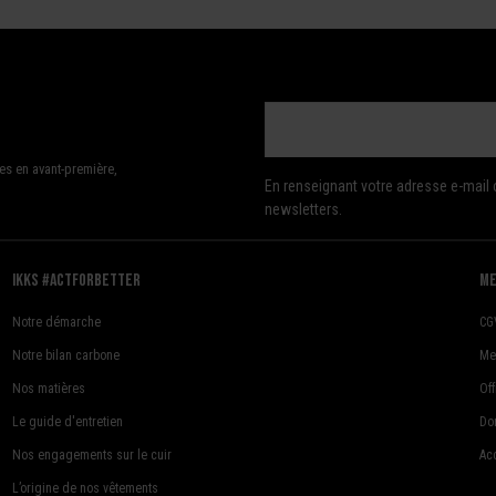
es en avant-première,
En renseignant votre adresse e-mail 
newsletters.
Ikks #actforbetter
me
Notre démarche
CG
Notre bilan carbone
Me
Nos matières
Of
Le guide d'entretien
Do
Nos engagements sur le cuir
Acc
L’origine de nos vêtements