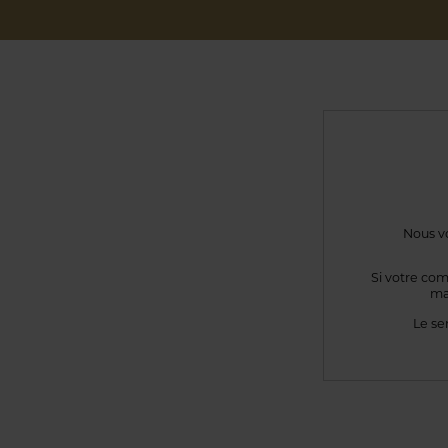
Nous vo
Si votre com
ma
Le se