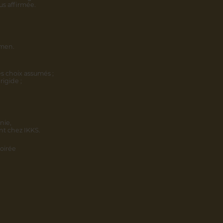
us affirmée.
omen.
s choix assumés ;
rigide ;
nie,
nt chez IKKS.
oirée