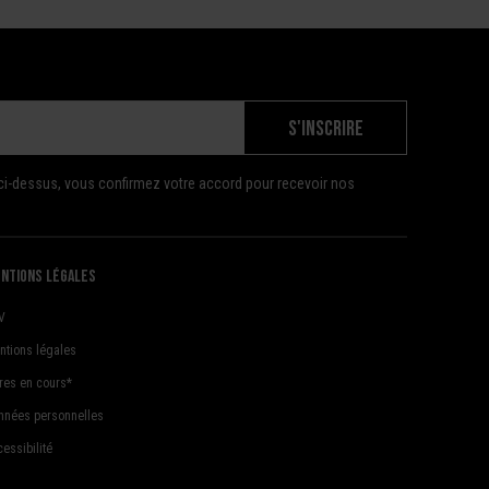
S'INSCRIRE
ci-dessus, vous confirmez votre accord pour recevoir nos
ntions légales
V
ntions légales
fres en cours*
nnées personnelles
essibilité