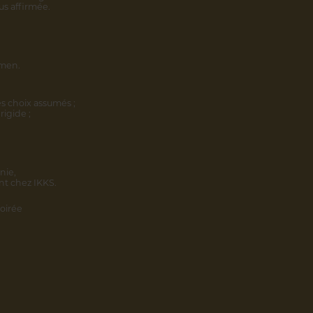
us affirmée.
omen.
s choix assumés ;
rigide ;
nie,
nt chez IKKS.
oirée