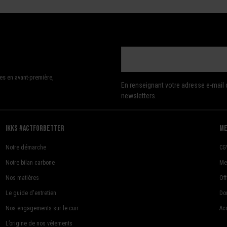
es en avant-première,
En renseignant votre adresse e-mail 
newsletters.
Ikks #actforbetter
me
Notre démarche
CG
Notre bilan carbone
Me
Nos matières
Of
Le guide d'entretien
Do
Nos engagements sur le cuir
Acc
L’origine de nos vêtements