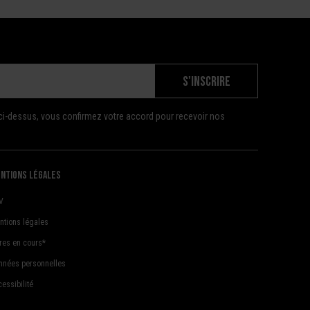
S'INSCRIRE
ci-dessus, vous confirmez votre accord pour recevoir nos
ntions légales
V
ntions légales
fres en cours*
nnées personnelles
essibilité