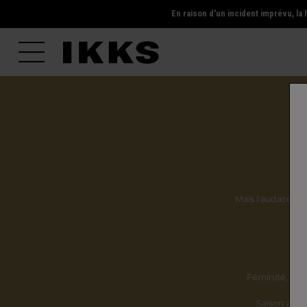
En raison d'un incident imprévu, l
Mais l'audace, la 
Ils
Féminité,
incl
Saison après