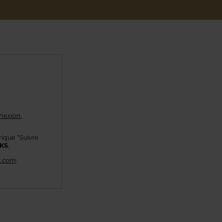
nexion
,
rique “Suivre
KKS
.
s.com
.