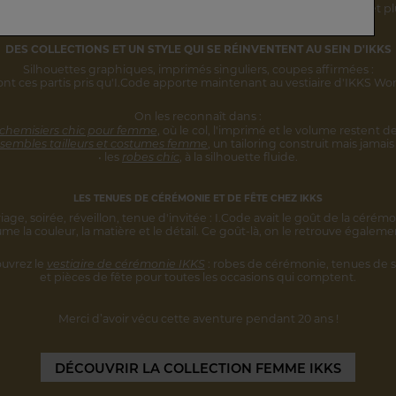
rsonnalité s'inscrivent désormais
dans une vision IKKS plus globale
et pl
DES COLLECTIONS ET UN STYLE
QUI SE RÉINVENTENT AU SEIN D'IKKS
Silhouettes graphiques, imprimés singuliers,
coupes affirmées :
ont ces partis pris qu'I.Code apporte maintenant au vestiaire d'IKKS W
On les reconnaît dans :
 chemisiers chic pour femme
,
où le col, l'imprimé et le volume restent
de
sembles tailleurs et costumes femme
,
un tailoring construit mais jamais 
• les
robes chic
, à la silhouette fluide.
LES TENUES DE CÉRÉMONIE ET DE FÊTE CHEZ IKKS
iage, soirée, réveillon, tenue d'invitée :
I.Code avait le goût de la cérémo
ume la couleur, la matière et le détail.
Ce goût-là, on le retrouve égaleme
uvrez le
vestiaire de cérémonie IKKS
:
robes de cérémonie, tenues de s
et pièces
de fête pour toutes les occasions qui comptent.
Merci d’avoir vécu cette aventure
pendant 20 ans !
DÉCOUVRIR
LA COLLECTION FEMME IKKS