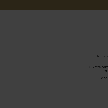
Nous vo
Si votre com
ma
Le se