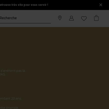
trouve très vite pour vous servir !
s'arrêtent pas là.
KKS.
endant 20 ans.
cette énergie