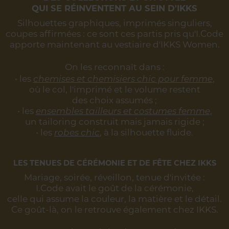
QUI SE RÉINVENTENT AU SEIN D'IKKS
Silhouettes graphiques, imprimés singuliers,
coupes affirmées :
ce sont ces partis pris qu'I.Code
apporte maintenant au vestiaire d'IKKS Women.
On les reconnaît dans :
• les
chemises et chemisiers chic pour femme
,
où le col, l'imprimé et le volume restent
des choix assumés ;
• les
ensembles tailleurs et costumes femme
,
un tailoring construit mais jamais rigide ;
• les
robes chic
, à la silhouette fluide.
LES TENUES DE CÉRÉMONIE ET DE FÊTE CHEZ IKKS
Mariage, soirée, réveillon, tenue d'invitée :
I.Code avait le goût de la cérémonie,
celle qui assume la couleur, la matière et le détail.
Ce goût-là, on le retrouve également chez IKKS.