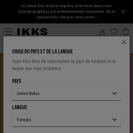
En raison d'un incident imprévu, la livraison dans votre
zone géographique est momentanément suspendue. On se
retrouve très vite pour vous servir !
CHOIX DU PAYS ET DE LA LANGUE
Vous êtes libre de sélectionner le pays de livraison et la
langue que vous souhaitez.
PAYS
United States
I.CODE TIRE SA RÉVÉRENCE :
LANGUE
UNE NOUVELLE PAGE S'ÉCRIT AVEC IKKS
C'est la fin d'une aventure : le site I.Code ferme
Français
définitivement.
Mais l'audace, la créativité
et le caractère affirmé qui ont fait la signature