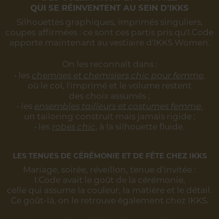
QUI SE RÉINVENTENT AU SEIN D'IKKS
Silhouettes graphiques, imprimés singuliers,
coupes affirmées :
ce sont ces partis pris qu'I.Code
apporte maintenant au vestiaire d'IKKS Women.
On les reconnaît dans :
• les
chemises et chemisiers chic pour femme
,
où le col, l'imprimé et le volume restent
des choix assumés ;
• les
ensembles tailleurs et costumes femme
,
un tailoring construit mais jamais rigide ;
• les
robes chic
, à la silhouette fluide.
LES TENUES DE CÉRÉMONIE ET DE FÊTE CHEZ IKKS
Mariage, soirée, réveillon, tenue d'invitée :
I.Code avait le goût de la cérémonie,
celle qui assume la couleur, la matière et le détail.
Ce goût-là, on le retrouve également chez IKKS.