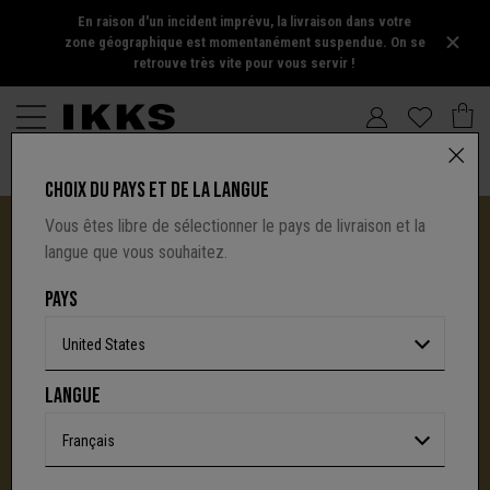
En raison d'un incident imprévu, la livraison dans votre
zone géographique est momentanément suspendue. On se
retrouve très vite pour vous servir !
CHOIX DU PAYS ET DE LA LANGUE
Vous êtes libre de sélectionner le pays de livraison et la
langue que vous souhaitez.
PAYS
United States
I.CODE TIRE SA RÉVÉRENCE :
LANGUE
UNE NOUVELLE PAGE S'ÉCRIT AVEC IKKS
C'est la fin d'une aventure : le site I.Code ferme
Français
définitivement.
Mais l'audace, la créativité
et le caractère affirmé qui ont fait la signature