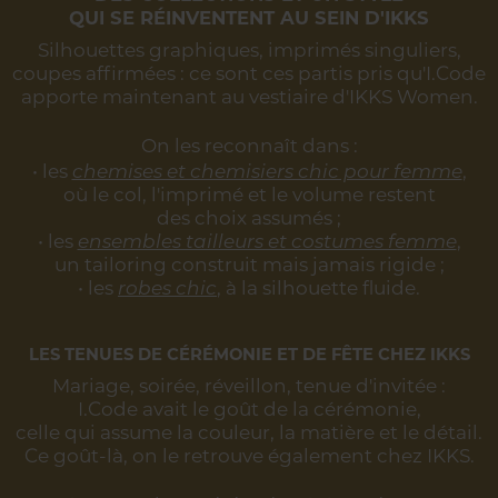
QUI SE RÉINVENTENT AU SEIN D'IKKS
Silhouettes graphiques, imprimés singuliers,
coupes affirmées :
ce sont ces partis pris qu'I.Code
apporte maintenant au vestiaire d'IKKS Women.
On les reconnaît dans :
• les
chemises et chemisiers chic pour femme
,
où le col, l'imprimé et le volume restent
des choix assumés ;
• les
ensembles tailleurs et costumes femme
,
un tailoring construit mais jamais rigide ;
• les
robes chic
, à la silhouette fluide.
LES TENUES DE CÉRÉMONIE ET DE FÊTE CHEZ IKKS
Mariage, soirée, réveillon, tenue d'invitée :
I.Code avait le goût de la cérémonie,
celle qui assume la couleur, la matière et le détail.
Ce goût-là, on le retrouve également chez IKKS.