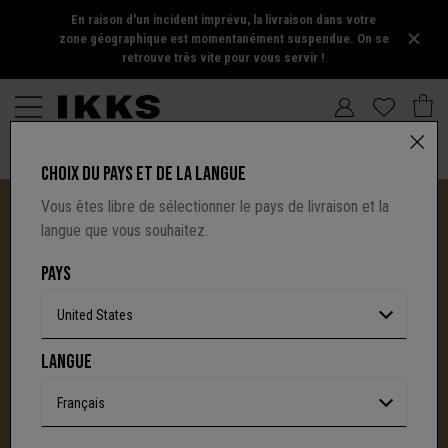
En raison d'un incident imprévu, la livraison dans votre
zone géographique est momentanément suspendue. On se
retrouve très vite pour vous servir !
CHOIX DU PAYS ET DE LA LANGUE
Vous êtes libre de sélectionner le pays de livraison et la
langue que vous souhaitez.
PAYS
United States
I.CODE TIRE SA RÉVÉRENCE :
LANGUE
UNE NOUVELLE PAGE S'ÉCRIT AVEC IKKS
C'est la fin d'une aventure : le site I.Code ferme
Français
définitivement.
Mais l'audace, la créativité
et le caractère affirmé qui ont fait la signature