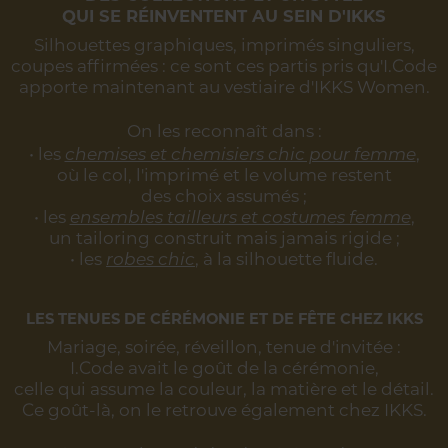
QUI SE RÉINVENTENT AU SEIN D'IKKS
Silhouettes graphiques, imprimés singuliers,
coupes affirmées :
ce sont ces partis pris qu'I.Code
apporte maintenant au vestiaire d'IKKS Women.
On les reconnaît dans :
• les
chemises et chemisiers chic pour femme
,
où le col, l'imprimé et le volume restent
des choix assumés ;
• les
ensembles tailleurs et costumes femme
,
un tailoring construit mais jamais rigide ;
• les
robes chic
, à la silhouette fluide.
LES TENUES DE CÉRÉMONIE ET DE FÊTE CHEZ IKKS
Mariage, soirée, réveillon, tenue d'invitée :
I.Code avait le goût de la cérémonie,
celle qui assume la couleur, la matière et le détail.
Ce goût-là, on le retrouve également chez IKKS.