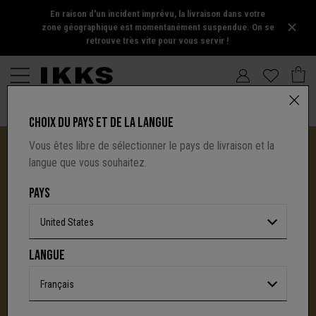
En raison d'un incident imprévu, la livraison dans votre
zone géographique est momentanément suspendue. On se
retrouve très vite pour vous servir !
CHOIX DU PAYS ET DE LA LANGUE
Vous êtes libre de sélectionner le pays de livraison et la
langue que vous souhaitez.
PAYS
United States
I.CODE TIRE SA RÉVÉRENCE :
LANGUE
UNE NOUVELLE PAGE S'ÉCRIT AVEC IKKS
C'est la fin d'une aventure : le site I.Code ferme
Français
définitivement.
Mais l'audace, la créativité
et le caractère affirmé qui ont fait la signature