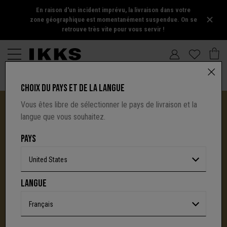
En raison d'un incident imprévu, la livraison dans votre
zone géographique est momentanément suspendue. On se
retrouve très vite pour vous servir !
CHOIX DU PAYS ET DE LA LANGUE
Vous êtes libre de sélectionner le pays de livraison et la
langue que vous souhaitez.
PAYS
United States
I.CODE TIRE SA RÉVÉRENCE :
LANGUE
UNE NOUVELLE PAGE S'ÉCRIT AVEC IKKS
C'est la fin d'une aventure : le site I.Code ferme
Français
définitivement.
Mais l'audace, la créativité
et le caractère affirmé qui ont fait la signature