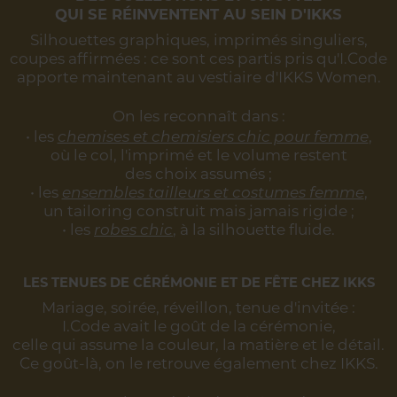
QUI SE RÉINVENTENT AU SEIN D'IKKS
Silhouettes graphiques, imprimés singuliers,
coupes affirmées :
ce sont ces partis pris qu'I.Code
apporte maintenant au vestiaire d'IKKS Women.
On les reconnaît dans :
• les
chemises et chemisiers chic pour femme
,
où le col, l'imprimé et le volume restent
des choix assumés ;
• les
ensembles tailleurs et costumes femme
,
un tailoring construit mais jamais rigide ;
• les
robes chic
, à la silhouette fluide.
LES TENUES DE CÉRÉMONIE ET DE FÊTE CHEZ IKKS
Mariage, soirée, réveillon, tenue d'invitée :
I.Code avait le goût de la cérémonie,
celle qui assume la couleur, la matière et le détail.
Ce goût-là, on le retrouve également chez IKKS.