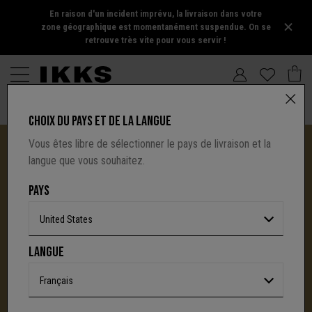
En raison d'un incident imprévu, la livraison dans votre
zone géographique est momentanément suspendue. On se
retrouve très vite pour vous servir !
CHOIX DU PAYS ET DE LA LANGUE
Vous êtes libre de sélectionner le pays de livraison et la
langue que vous souhaitez.
PAYS
United States
I.CODE TIRE SA RÉVÉRENCE :
LANGUE
UNE NOUVELLE PAGE S'ÉCRIT AVEC IKKS
C'est la fin d'une aventure : le site I.Code ferme
Français
définitivement.
Mais l'audace, la créativité
et le caractère affirmé qui ont fait la signature