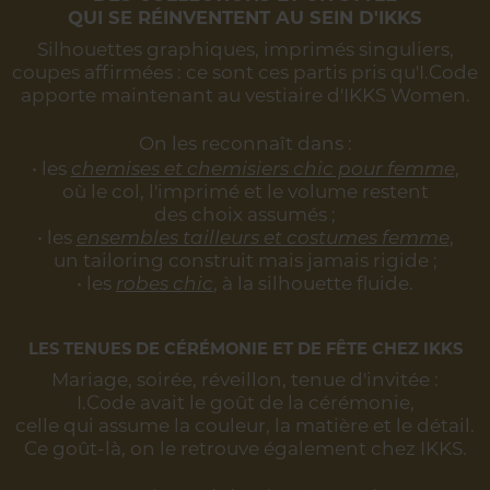
QUI SE RÉINVENTENT AU SEIN D'IKKS
Silhouettes graphiques, imprimés singuliers,
coupes affirmées :
ce sont ces partis pris qu'I.Code
apporte maintenant au vestiaire d'IKKS Women.
On les reconnaît dans :
• les
chemises et chemisiers chic pour femme
,
où le col, l'imprimé et le volume restent
des choix assumés ;
• les
ensembles tailleurs et costumes femme
,
un tailoring construit mais jamais rigide ;
• les
robes chic
, à la silhouette fluide.
LES TENUES DE CÉRÉMONIE ET DE FÊTE CHEZ IKKS
Mariage, soirée, réveillon, tenue d'invitée :
I.Code avait le goût de la cérémonie,
celle qui assume la couleur, la matière et le détail.
Ce goût-là, on le retrouve également chez IKKS.