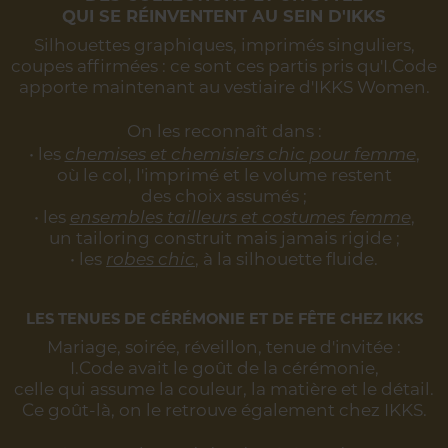
QUI SE RÉINVENTENT AU SEIN D'IKKS
Silhouettes graphiques, imprimés singuliers,
coupes affirmées :
ce sont ces partis pris qu'I.Code
apporte maintenant au vestiaire d'IKKS Women.
On les reconnaît dans :
• les
chemises et chemisiers chic pour femme
,
où le col, l'imprimé et le volume restent
des choix assumés ;
• les
ensembles tailleurs et costumes femme
,
un tailoring construit mais jamais rigide ;
• les
robes chic
, à la silhouette fluide.
LES TENUES DE CÉRÉMONIE ET DE FÊTE CHEZ IKKS
Mariage, soirée, réveillon, tenue d'invitée :
I.Code avait le goût de la cérémonie,
celle qui assume la couleur, la matière et le détail.
Ce goût-là, on le retrouve également chez IKKS.