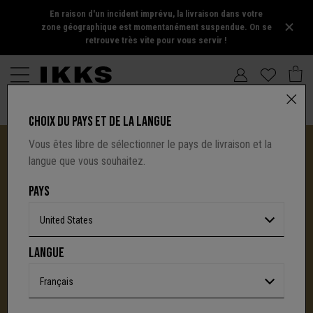
En raison d'un incident imprévu, la livraison dans votre
zone géographique est momentanément suspendue. On se
retrouve très vite pour vous servir !
CHOIX DU PAYS ET DE LA LANGUE
Vous êtes libre de sélectionner le pays de livraison et la
langue que vous souhaitez.
PAYS
United States
I.CODE TIRE SA RÉVÉRENCE :
LANGUE
UNE NOUVELLE PAGE S'ÉCRIT AVEC IKKS
C'est la fin d'une aventure : le site I.Code ferme
Français
définitivement.
Mais l'audace, la créativité
et le caractère affirmé qui ont fait la signature