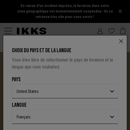
En raison d'un incident imprévu, la livraison dans votre
zone géographique est momentanément suspendue. On se
retrouve très vite pour vous servir !
CHOIX DU PAYS ET DE LA LANGUE
Vous êtes libre de sélectionner le pays de livraison et la
langue que vous souhaitez.
PAYS
United States
I.CODE TIRE SA RÉVÉRENCE :
LANGUE
UNE NOUVELLE PAGE S'ÉCRIT AVEC IKKS
C'est la fin d'une aventure : le site I.Code ferme
Français
définitivement.
Mais l'audace, la créativité
et le caractère affirmé qui ont fait la signature