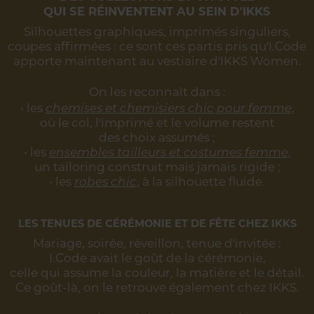
QUI SE RÉINVENTENT AU SEIN D'IKKS
Silhouettes graphiques, imprimés singuliers,
coupes affirmées :
ce sont ces partis pris qu'I.Code
apporte maintenant au vestiaire d'IKKS Women.
On les reconnaît dans :
• les
chemises et chemisiers chic pour femme
,
où le col, l'imprimé et le volume restent
des choix assumés ;
• les
ensembles tailleurs et costumes femme
,
un tailoring construit mais jamais rigide ;
• les
robes chic
, à la silhouette fluide.
LES TENUES DE CÉRÉMONIE ET DE FÊTE CHEZ IKKS
Mariage, soirée, réveillon, tenue d'invitée :
I.Code avait le goût de la cérémonie,
celle qui assume la couleur, la matière et le détail.
Ce goût-là, on le retrouve également chez IKKS.