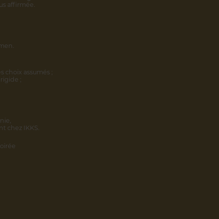
us affirmée.
omen.
s choix assumés ;
rigide ;
nie,
nt chez IKKS.
oirée