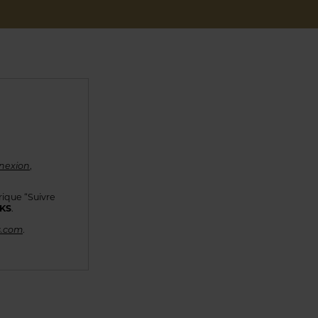
nexion
,
rique “Suivre
KKS
.
s.com
.