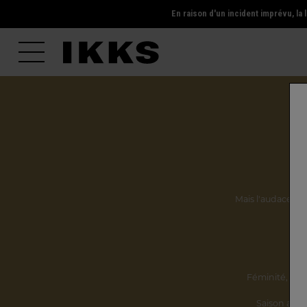
En raison d'un incident imprévu, l
Mais l'audace, la 
Ils
Féminité,
incl
Saison après