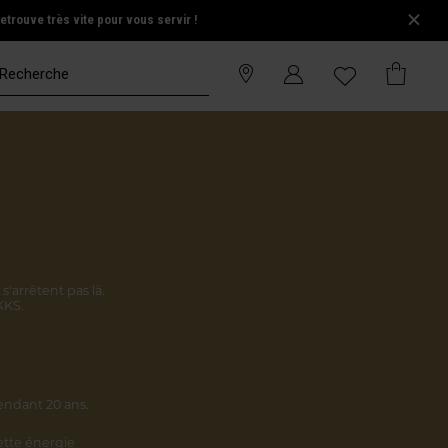
trouve très vite pour vous servir !
s'arrêtent pas là.
KKS.
endant 20 ans.
cette énergie