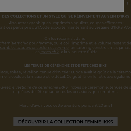
rsonnalité s'inscrivent désormais
dans une vision IKKS plus globale
et pl
DES COLLECTIONS ET UN STYLE
QUI SE RÉINVENTENT AU SEIN D'IKKS
Silhouettes graphiques, imprimés singuliers,
coupes affirmées :
ont ces partis pris qu'I.Code apporte maintenant au vestiaire d'IKKS W
On les reconnaît dans :
 chemisiers chic pour femme
,
où le col, l'imprimé et le volume restent
de
sembles tailleurs et costumes femme
,
un tailoring construit mais jamais 
• les
robes chic
, à la silhouette fluide.
LES TENUES DE CÉRÉMONIE ET DE FÊTE CHEZ IKKS
iage, soirée, réveillon, tenue d'invitée :
I.Code avait le goût de la cérémo
ume la couleur, la matière et le détail.
Ce goût-là, on le retrouve égaleme
uvrez le
vestiaire de cérémonie IKKS
:
robes de cérémonie, tenues de s
et pièces
de fête pour toutes les occasions qui comptent.
Merci d’avoir vécu cette aventure
pendant 20 ans !
DÉCOUVRIR
LA COLLECTION FEMME IKKS