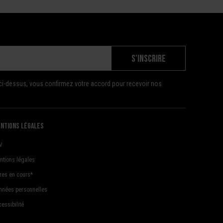
S'INSCRIRE
ci-dessus, vous confirmez votre accord pour recevoir nos
ntions légales
V
ntions légales
fres en cours*
nnées personnelles
essibilité