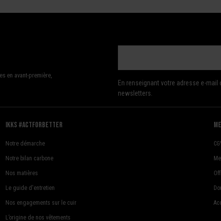
es en avant-première,
En renseignant votre adresse e-mail 
newsletters.
Ikks #actforbetter
me
Notre démarche
CG
Notre bilan carbone
Me
Nos matières
Of
Le guide d'entretien
Do
Nos engagements sur le cuir
Acc
L’origine de nos vêtements