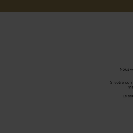
Nous vo
Si votre com
ma
Le se