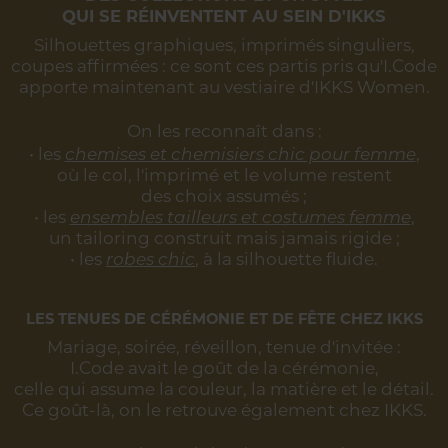
QUI SE RÉINVENTENT AU SEIN D'IKKS
Silhouettes graphiques, imprimés singuliers,
coupes affirmées :
ce sont ces partis pris qu'I.Code
apporte maintenant au vestiaire d'IKKS Women.
On les reconnaît dans :
• les
chemises et chemisiers chic pour femme
,
où le col, l'imprimé et le volume restent
des choix assumés ;
• les
ensembles tailleurs et costumes femme
,
un tailoring construit mais jamais rigide ;
• les
robes chic
, à la silhouette fluide.
LES TENUES DE CÉRÉMONIE ET DE FÊTE CHEZ IKKS
Mariage, soirée, réveillon, tenue d'invitée :
I.Code avait le goût de la cérémonie,
celle qui assume la couleur, la matière et le détail.
Ce goût-là, on le retrouve également chez IKKS.