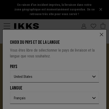
En raison d'un incident imprévu, la livraison dans votre
zone géographique est momentanément suspendue. On se
retrouve très vite pour vous servir !
CHOIX DU PAYS ET DE LA LANGUE
Vous êtes libre de sélectionner le pays de livraison et la
langue que vous souhaitez.
PAYS
United States
I.CODE TIRE SA RÉVÉRENCE :
LANGUE
UNE NOUVELLE PAGE S'ÉCRIT AVEC IKKS
C'est la fin d'une aventure : le site I.Code ferme
Français
définitivement.
Mais l'audace, la créativité
et le caractère affirmé qui ont fait la signature