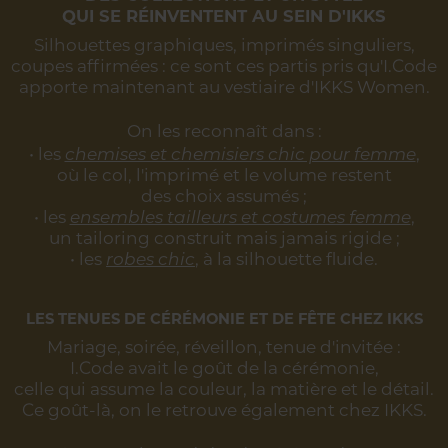
QUI SE RÉINVENTENT AU SEIN D'IKKS
Silhouettes graphiques, imprimés singuliers,
coupes affirmées :
ce sont ces partis pris qu'I.Code
apporte maintenant au vestiaire d'IKKS Women.
On les reconnaît dans :
• les
chemises et chemisiers chic pour femme
,
où le col, l'imprimé et le volume restent
des choix assumés ;
• les
ensembles tailleurs et costumes femme
,
un tailoring construit mais jamais rigide ;
• les
robes chic
, à la silhouette fluide.
LES TENUES DE CÉRÉMONIE ET DE FÊTE CHEZ IKKS
Mariage, soirée, réveillon, tenue d'invitée :
I.Code avait le goût de la cérémonie,
celle qui assume la couleur, la matière et le détail.
Ce goût-là, on le retrouve également chez IKKS.