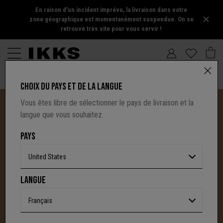
En raison d'un incident imprévu, la livraison dans votre
zone géographique est momentanément suspendue. On se
retrouve très vite pour vous servir !
CHOIX DU PAYS ET DE LA LANGUE
Vous êtes libre de sélectionner le pays de livraison et la
langue que vous souhaitez.
PAYS
United States
I.CODE TIRE SA RÉVÉRENCE :
LANGUE
UNE NOUVELLE PAGE S'ÉCRIT AVEC IKKS
C'est la fin d'une aventure : le site I.Code ferme
Français
définitivement.
Mais l'audace, la créativité
et le caractère affirmé qui ont fait la signature