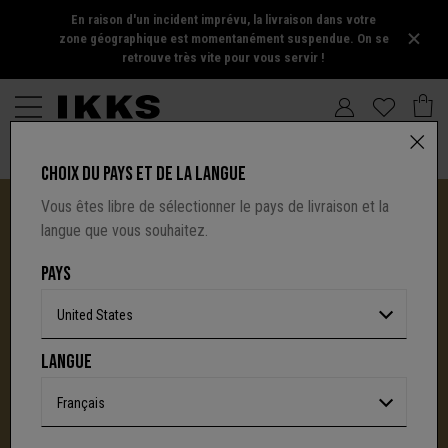
En raison d'un incident imprévu, la livraison dans votre
zone géographique est momentanément suspendue. On se
retrouve très vite pour vous servir !
CHOIX DU PAYS ET DE LA LANGUE
Vous êtes libre de sélectionner le pays de livraison et la
langue que vous souhaitez.
PAYS
United States
I.CODE TIRE SA RÉVÉRENCE :
LANGUE
UNE NOUVELLE PAGE S'ÉCRIT AVEC IKKS
C'est la fin d'une aventure : le site I.Code ferme
Français
définitivement.
Mais l'audace, la créativité
et le caractère affirmé qui ont fait la signature