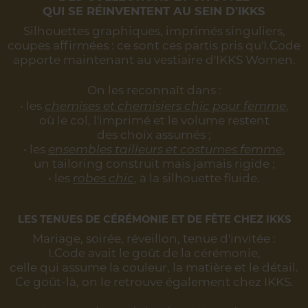
QUI SE RÉINVENTENT AU SEIN D'IKKS
Silhouettes graphiques, imprimés singuliers,
coupes affirmées :
ce sont ces partis pris qu'I.Code
apporte maintenant au vestiaire d'IKKS Women.
On les reconnaît dans :
• les
chemises et chemisiers chic pour femme
,
où le col, l'imprimé et le volume restent
des choix assumés ;
• les
ensembles tailleurs et costumes femme
,
un tailoring construit mais jamais rigide ;
• les
robes chic
, à la silhouette fluide.
LES TENUES DE CÉRÉMONIE ET DE FÊTE CHEZ IKKS
Mariage, soirée, réveillon, tenue d'invitée :
I.Code avait le goût de la cérémonie,
celle qui assume la couleur, la matière et le détail.
Ce goût-là, on le retrouve également chez IKKS.