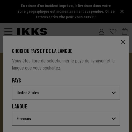
En raison d'un incident imprévu, la livraison dans votre
zone géographique est momentanément suspendue. On se
retrouve très vite pour vous servir !
CHOIX DU PAYS ET DE LA LANGUE
Vous êtes libre de sélectionner le pays de livraison et la
langue que vous souhaitez.
PAYS
United States
I.CODE TIRE SA RÉVÉRENCE :
LANGUE
UNE NOUVELLE PAGE S'ÉCRIT AVEC IKKS
C'est la fin d'une aventure : le site I.Code ferme
Français
définitivement.
Mais l'audace, la créativité
et le caractère affirmé qui ont fait la signature