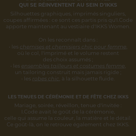
QUI SE RÉINVENTENT AU SEIN D'IKKS
Silhouettes graphiques, imprimés singuliers,
coupes affirmées :
ce sont ces partis pris qu'I.Code
apporte maintenant au vestiaire d'IKKS Women.
On les reconnaît dans :
• les
chemises et chemisiers chic pour femme
,
où le col, l'imprimé et le volume restent
des choix assumés ;
• les
ensembles tailleurs et costumes femme
,
un tailoring construit mais jamais rigide ;
• les
robes chic
, à la silhouette fluide.
LES TENUES DE CÉRÉMONIE ET DE FÊTE CHEZ IKKS
Mariage, soirée, réveillon, tenue d'invitée :
I.Code avait le goût de la cérémonie,
celle qui assume la couleur, la matière et le détail.
Ce goût-là, on le retrouve également chez IKKS.