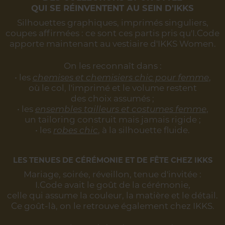
QUI SE RÉINVENTENT AU SEIN D'IKKS
Silhouettes graphiques, imprimés singuliers,
coupes affirmées :
ce sont ces partis pris qu'I.Code
apporte maintenant au vestiaire d'IKKS Women.
On les reconnaît dans :
• les
chemises et chemisiers chic pour femme
,
où le col, l'imprimé et le volume restent
des choix assumés ;
• les
ensembles tailleurs et costumes femme
,
un tailoring construit mais jamais rigide ;
• les
robes chic
, à la silhouette fluide.
LES TENUES DE CÉRÉMONIE ET DE FÊTE CHEZ IKKS
Mariage, soirée, réveillon, tenue d'invitée :
I.Code avait le goût de la cérémonie,
celle qui assume la couleur, la matière et le détail.
Ce goût-là, on le retrouve également chez IKKS.