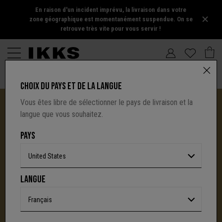
En raison d'un incident imprévu, la livraison dans votre
zone géographique est momentanément suspendue. On se
retrouve très vite pour vous servir !
CHOIX DU PAYS ET DE LA LANGUE
Vous êtes libre de sélectionner le pays de livraison et la
langue que vous souhaitez.
PAYS
United States
I.CODE TIRE SA RÉVÉRENCE :
LANGUE
UNE NOUVELLE PAGE S'ÉCRIT AVEC IKKS
C'est la fin d'une aventure : le site I.Code ferme
Français
définitivement.
Mais l'audace, la créativité
et le caractère affirmé qui ont fait la signature