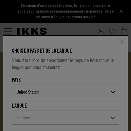
En raison d'un incident imprévu, la livraison dans votre
zone géographique est momentanément suspendue. On se
retrouve très vite pour vous servir !
CHOIX DU PAYS ET DE LA LANGUE
Vous êtes libre de sélectionner le pays de livraison et la
langue que vous souhaitez.
PAYS
United States
I.CODE TIRE SA RÉVÉRENCE :
LANGUE
UNE NOUVELLE PAGE S'ÉCRIT AVEC IKKS
C'est la fin d'une aventure : le site I.Code ferme
Français
définitivement.
Mais l'audace, la créativité
et le caractère affirmé qui ont fait la signature