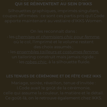
QUI SE RÉINVENTENT AU SEIN D'IKKS
Silhouettes graphiques, imprimés singuliers,
coupes affirmées :
ce sont ces partis pris qu'I.Code
apporte maintenant au vestiaire d'IKKS Women.
On les reconnaît dans :
• les
chemises et chemisiers chic pour femme
,
où le col, l'imprimé et le volume restent
des choix assumés ;
• les
ensembles tailleurs et costumes femme
,
un tailoring construit mais jamais rigide ;
• les
robes chic
, à la silhouette fluide.
LES TENUES DE CÉRÉMONIE ET DE FÊTE CHEZ IKKS
Mariage, soirée, réveillon, tenue d'invitée :
I.Code avait le goût de la cérémonie,
celle qui assume la couleur, la matière et le détail.
Ce goût-là, on le retrouve également chez IKKS.