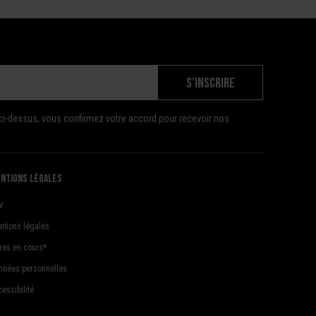
S'INSCRIRE
ci-dessus, vous confirmez votre accord pour recevoir nos
ntions légales
V
ntions légales
fres en cours*
nnées personnelles
essibilité