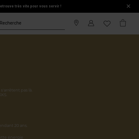
trouve très vite pour vous servir !
s'arrêtent pas là.
KKS.
endant 20 ans.
cette énergie