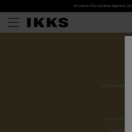
En raison d'un incident imprévu, l
Mais l'audace, la 
Ils
Féminité,
incl
Saison après