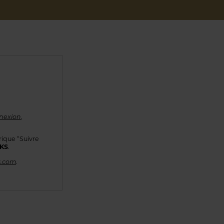
nexion
,
rique “Suivre
KKS
.
s.com
.