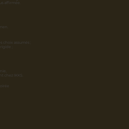
us affirmée.
omen.
s choix assumés ;
rigide ;
nie,
nt chez IKKS.
oirée