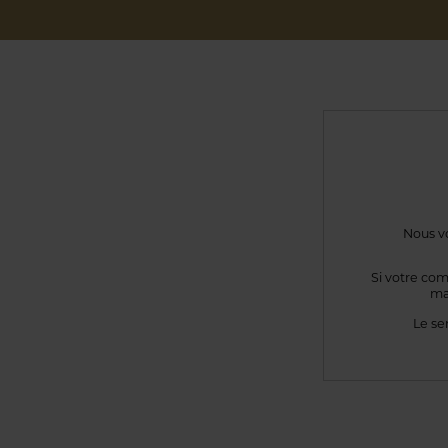
Nous vo
Si votre com
ma
Le se