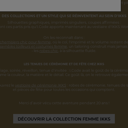
rsonnalité s'inscrivent désormais
dans une vision IKKS plus globale
et pl
DES COLLECTIONS ET UN STYLE
QUI SE RÉINVENTENT AU SEIN D'IKKS
Silhouettes graphiques, imprimés singuliers,
coupes affirmées :
ont ces partis pris qu'I.Code apporte maintenant au vestiaire d'IKKS W
On les reconnaît dans :
 chemisiers chic pour femme
,
où le col, l'imprimé et le volume restent
de
sembles tailleurs et costumes femme
,
un tailoring construit mais jamais 
• les
robes chic
, à la silhouette fluide.
LES TENUES DE CÉRÉMONIE ET DE FÊTE CHEZ IKKS
iage, soirée, réveillon, tenue d'invitée :
I.Code avait le goût de la cérémo
ume la couleur, la matière et le détail.
Ce goût-là, on le retrouve égaleme
uvrez le
vestiaire de cérémonie IKKS
:
robes de cérémonie, tenues de s
et pièces
de fête pour toutes les occasions qui comptent.
Merci d’avoir vécu cette aventure
pendant 20 ans !
DÉCOUVRIR
LA COLLECTION FEMME IKKS