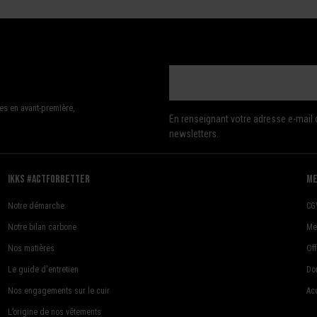
es en avant-première,
En renseignant votre adresse e-mail 
newsletters.
Ikks #actforbetter
me
Notre démarche
CG
Notre bilan carbone
Me
Nos matières
Of
Le guide d'entretien
Do
Nos engagements sur le cuir
Acc
L’origine de nos vêtements