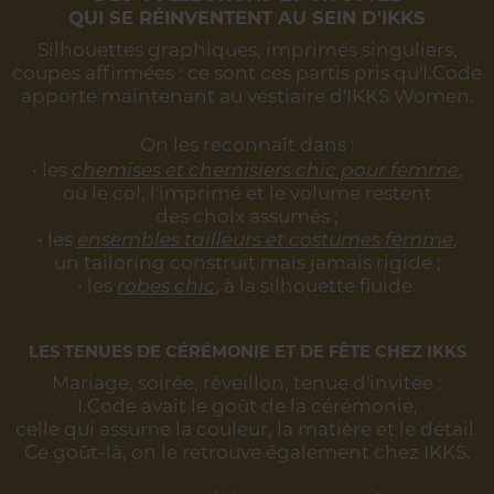
QUI SE RÉINVENTENT AU SEIN D'IKKS
Silhouettes graphiques, imprimés singuliers,
coupes affirmées :
ce sont ces partis pris qu'I.Code
apporte maintenant au vestiaire d'IKKS Women.
On les reconnaît dans :
• les
chemises et chemisiers chic pour femme
,
où le col, l'imprimé et le volume restent
des choix assumés ;
• les
ensembles tailleurs et costumes femme
,
un tailoring construit mais jamais rigide ;
• les
robes chic
, à la silhouette fluide.
LES TENUES DE CÉRÉMONIE ET DE FÊTE CHEZ IKKS
Mariage, soirée, réveillon, tenue d'invitée :
I.Code avait le goût de la cérémonie,
celle qui assume la couleur, la matière et le détail.
Ce goût-là, on le retrouve également chez IKKS.