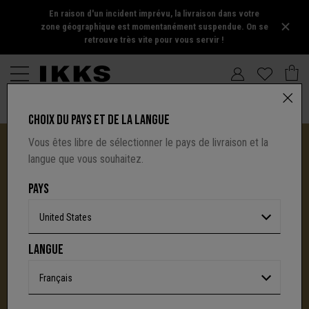
En raison d'un incident imprévu, la livraison dans votre
zone géographique est momentanément suspendue. On se
retrouve très vite pour vous servir !
CHOIX DU PAYS ET DE LA LANGUE
Vous êtes libre de sélectionner le pays de livraison et la
langue que vous souhaitez.
PAYS
United States
I.CODE TIRE SA RÉVÉRENCE :
LANGUE
UNE NOUVELLE PAGE S'ÉCRIT AVEC IKKS
C'est la fin d'une aventure : le site I.Code ferme
Français
définitivement.
Mais l'audace, la créativité
et le caractère affirmé qui ont fait la signature