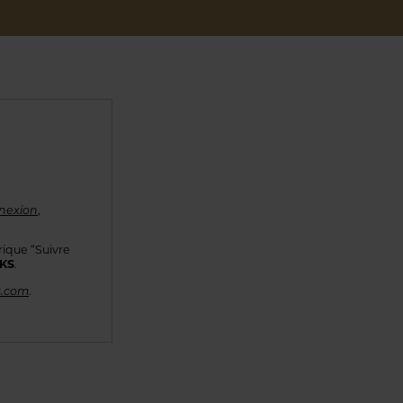
nexion
,
rique “Suivre
KKS
.
s.com
.