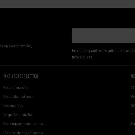
es en avant-première,
En renseignant votre adresse e-mail 
newsletters.
Ikks #actforbetter
me
Notre démarche
CG
Notre bilan carbone
Me
Nos matières
Of
Le guide d'entretien
Do
Nos engagements sur le cuir
Acc
L’origine de nos vêtements