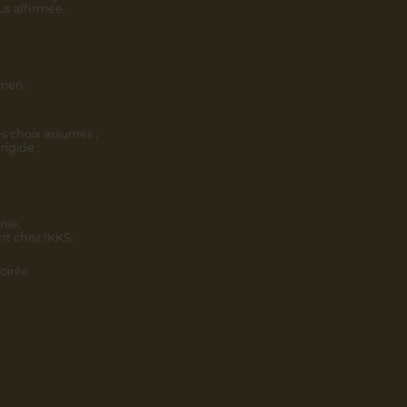
us affirmée.
omen.
s choix assumés ;
rigide ;
nie,
nt chez IKKS.
oirée