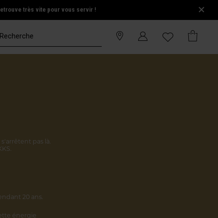
trouve très vite pour vous servir !
s'arrêtent pas là.
KKS.
endant 20 ans.
cette énergie