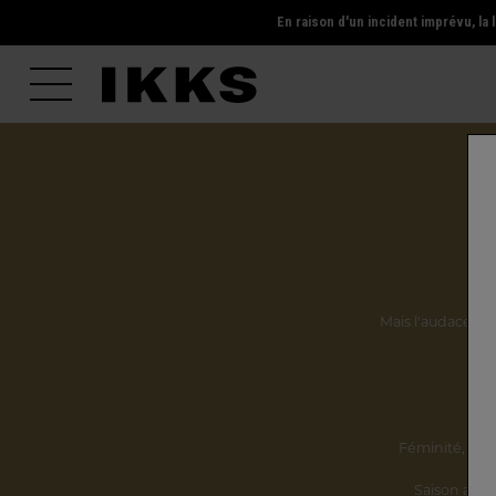
En raison d'un incident imprévu, l
Mais l'audace, la 
Ils
Féminité,
incl
Saison après