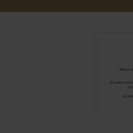
Nous vo
Si votre com
ma
Le se