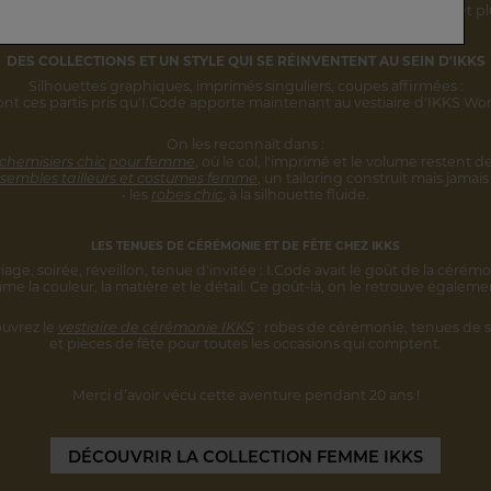
rsonnalité s'inscrivent désormais
dans une vision IKKS plus globale
et pl
DES COLLECTIONS ET UN STYLE
QUI SE RÉINVENTENT AU SEIN D'IKKS
Silhouettes graphiques, imprimés singuliers,
coupes affirmées :
ont ces partis pris qu'I.Code apporte maintenant au vestiaire d'IKKS W
On les reconnaît dans :
 chemisiers chic pour femme
,
où le col, l'imprimé et le volume restent
de
sembles tailleurs et costumes femme
,
un tailoring construit mais jamais 
• les
robes chic
, à la silhouette fluide.
LES TENUES DE CÉRÉMONIE ET DE FÊTE CHEZ IKKS
iage, soirée, réveillon, tenue d'invitée :
I.Code avait le goût de la cérémo
ume la couleur, la matière et le détail.
Ce goût-là, on le retrouve égaleme
uvrez le
vestiaire de cérémonie IKKS
:
robes de cérémonie, tenues de s
et pièces
de fête pour toutes les occasions qui comptent.
Merci d’avoir vécu cette aventure
pendant 20 ans !
DÉCOUVRIR
LA COLLECTION FEMME IKKS