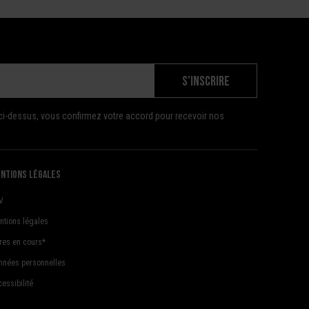
S'INSCRIRE
ci-dessus, vous confirmez votre accord pour recevoir nos
ntions légales
V
ntions légales
fres en cours*
nnées personnelles
essibilité