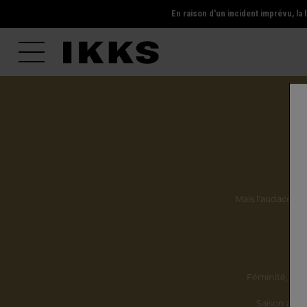
En raison d'un incident imprévu, l
Mais l'audace, la 
Ils
Féminité,
incl
Saison après