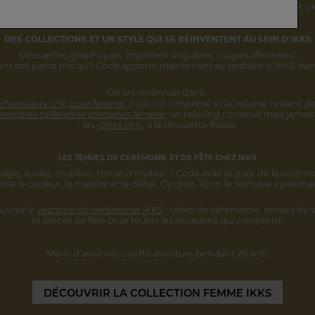
rsonnalité s'inscrivent désormais
dans une vision IKKS plus globale
et pl
DES COLLECTIONS ET UN STYLE
QUI SE RÉINVENTENT AU SEIN D'IKKS
Silhouettes graphiques, imprimés singuliers,
coupes affirmées :
ont ces partis pris qu'I.Code apporte maintenant au vestiaire d'IKKS W
On les reconnaît dans :
 chemisiers chic pour femme
,
où le col, l'imprimé et le volume restent
de
sembles tailleurs et costumes femme
,
un tailoring construit mais jamais 
• les
robes chic
, à la silhouette fluide.
LES TENUES DE CÉRÉMONIE ET DE FÊTE CHEZ IKKS
iage, soirée, réveillon, tenue d'invitée :
I.Code avait le goût de la cérémo
ume la couleur, la matière et le détail.
Ce goût-là, on le retrouve égaleme
uvrez le
vestiaire de cérémonie IKKS
:
robes de cérémonie, tenues de s
et pièces
de fête pour toutes les occasions qui comptent.
Merci d’avoir vécu cette aventure
pendant 20 ans !
DÉCOUVRIR
LA COLLECTION FEMME IKKS