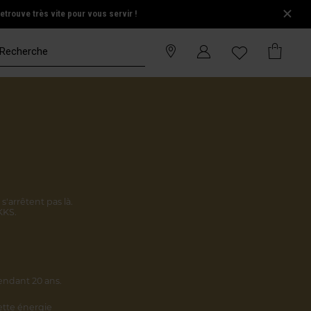
trouve très vite pour vous servir !
s'arrêtent pas là.
KKS.
endant 20 ans.
cette énergie