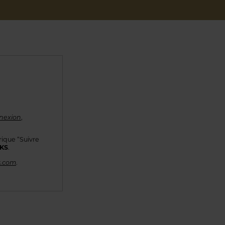
nexion
,
rique “Suivre
KKS
.
s.com
.