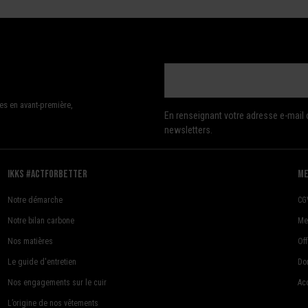
es en avant-première,
En renseignant votre adresse e-mail 
newsletters.
Ikks #actforbetter
me
Notre démarche
CG
Notre bilan carbone
Me
Nos matières
Of
Le guide d'entretien
Do
Nos engagements sur le cuir
Acc
L’origine de nos vêtements