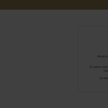
Nous vo
Si votre com
ma
Le se