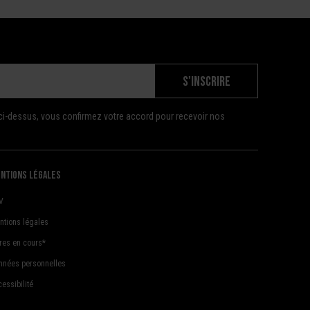
S'INSCRIRE
ci-dessus, vous confirmez votre accord pour recevoir nos
ntions légales
V
ntions légales
fres en cours*
nnées personnelles
essibilité