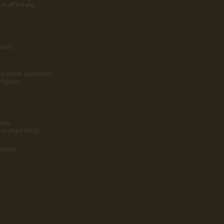
us affirmée.
omen.
s choix assumés ;
rigide ;
nie,
nt chez IKKS.
oirée