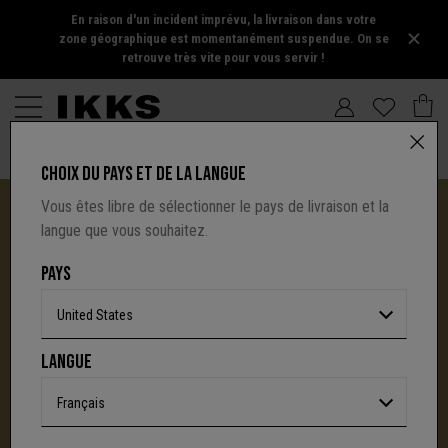
En raison d'un incident imprévu, la livraison dans votre
zone géographique est momentanément suspendue. On se
retrouve très vite pour vous servir !
CHOIX DU PAYS ET DE LA LANGUE
Vous êtes libre de sélectionner le pays de livraison et la
langue que vous souhaitez.
PAYS
United States
I.CODE TIRE SA RÉVÉRENCE :
LANGUE
UNE NOUVELLE PAGE S'ÉCRIT AVEC IKKS
C'est la fin d'une aventure : le site I.Code ferme
Français
définitivement.
Mais l'audace, la créativité
et le caractère affirmé qui ont fait la signature