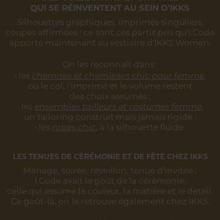
QUI SE RÉINVENTENT AU SEIN D'IKKS
Silhouettes graphiques, imprimés singuliers,
coupes affirmées :
ce sont ces partis pris qu'I.Code
apporte maintenant au vestiaire d'IKKS Women.
On les reconnaît dans :
• les
chemises et chemisiers chic pour femme
,
où le col, l'imprimé et le volume restent
des choix assumés ;
• les
ensembles tailleurs et costumes femme
,
un tailoring construit mais jamais rigide ;
• les
robes chic
, à la silhouette fluide.
LES TENUES DE CÉRÉMONIE ET DE FÊTE CHEZ IKKS
Mariage, soirée, réveillon, tenue d'invitée :
I.Code avait le goût de la cérémonie,
celle qui assume la couleur, la matière et le détail.
Ce goût-là, on le retrouve également chez IKKS.